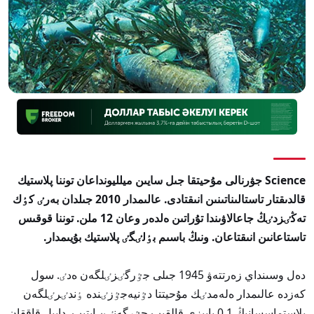
Science جۋرنالى مۇحيتقا جىل سايىن ميلليونداعان توننا پلاستيك
قالدىقتار تاستالىناتىنىن انىقتادى. عالىمدار 2010 جىلدان بەرٸ كٶك
تەڭٸزدٸڭ جاعالاۋىندا تۇراتىن ەلدەر وعان 12 ملن. توننا قوقىس
تاستاعانىن انىقتاعان. ونىڭ باسىم بٶلٸگٸ پلاستيك بۇيىمدار.
دەل وسىنداي زەرتتەۋ 1945 جىلى جٷرگٸزٸلگەن ەدٸ. سول
كەزدە عالىمدار ەلەمدٸك مۇحيتتا دٷنيەجٷزٸندە ٶندٸرٸلگەن
پلاستماسسانىڭ 0,1 پايىزى قالقىپ جٷرگەنٸن ايتىپ, دابىل قاققان