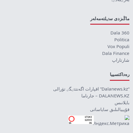
ماڭىزدى سٸلتەمەلەر
Dala 360
Politica
Vox Populi
Dala Finance
شارتاراپ
رەداكتسييا
“Dalanews.kz” اقپارات اگەنتتٸگٸ تۋرالى
DALANEWS.KZ – جارناما
بايلانىس
قۇپييالىلىق ساياساتى