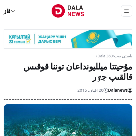
قاز
باستى بەت
/
Dala 360
/
مۇحيتتا ميلليونداعان توننا قوقىس
قالقىپ جٷر
Dalanews
20 اقپان, 2015