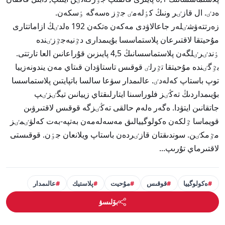
ەدٸ. ال قازٸر ونىڭ كٶلەمٸ جٷز ەسەگە ٶسكەن.
زەرتتەۋشٸلەر جاعالاۋدى مەكەن ەتكەن 192 ەلدٸڭ ازاماتتارى
مۇحيتقا لاقتىرعان پلاستماسسا بۇيىمدارى دٷنيەجٷزٸندە
ٶندٸرٸلگەن پلاستماسسانىڭ 4,5 پايىزىن قۇراعانىن العا تارتتى.
بٷگٸندە مۇحيتقا تٷرلٸ قوقىس تاستاۋدان قىتاي مەن يندونەزييا
توپ باستاپ كەلەدٸ. عالىمدار سۋعا سالسا باتپايتىن پلاستماسسا
بۇيىمداردىڭ تەڭٸز فلوراسىنا ايتارلىقتاي زييانىن تيگٸزٸپ
جاتقانىن ايتۋدا. ەگەر ەلەم حالقى تەڭٸزگە قوقىس لاقتىرۋىن
قويماسا ٷلكەن ەكولوگييالىق مەسەلەمەن بەتپە-بەت كەلۋٸمٸز
مٷمكٸن. سوندىقتان قازٸردەن باستاپ ويلانعان جٶن. قوقىستى
لاقتىرماي تۇرىپ...
ەكولوگييا
قوقىس
مۇحيت
پلاستيك
عالىمدار
بۆلىسۋ