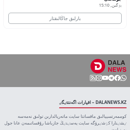
بٷگىن, 15:10
بارلىق جاڭالىقتار
DALANEWS.KZ – اقپارات اگەنتتٸگٸ
كوممەرتسييالىق ماقساتتا سايت ماتەريالدارىن تولىق نەمەسە
ٸشٸنارا كٶشٸرۋگە سايت يەسٸنٸڭ جازباشا رۇقساتىمەن عانا جول
بەرٸلەدٸ.