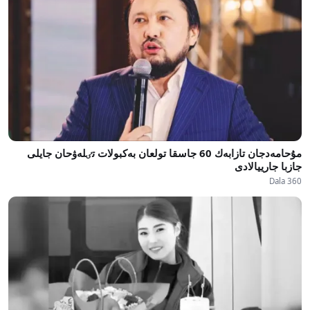
مۇحامەدجان تازابەك 60 جاسقا تولعان بەكبولات تٸلەۋحان جايلى
جازبا جارييالادى
Dala 360