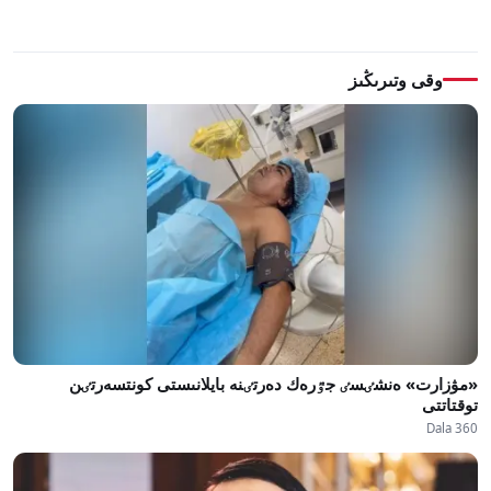
وقى وتىرىڭىز
«مۋزارت» ەنشٸسٸ جٷرەك دەرتٸنە بايلانىستى كونتسەرتٸن
توقتاتتى
Dala 360