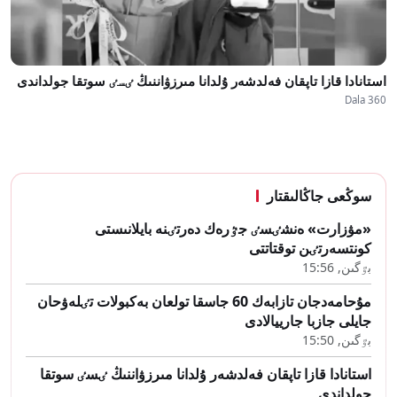
استانادا قازا تاپقان فەلدشەر ۇلدانا مىرزۋاننىڭ ٸسٸ سوتقا جولداندى
Dala 360
سوڭعى جاڭالىقتار
«مۋزارت» ەنشٸسٸ جٷرەك دەرتٸنە بايلانىستى
كونتسەرتٸن توقتاتتى
بٷگىن, 15:56
مۇحامەدجان تازابەك 60 جاسقا تولعان بەكبولات تٸلەۋحان
جايلى جازبا جارييالادى
بٷگىن, 15:50
استانادا قازا تاپقان فەلدشەر ۇلدانا مىرزۋاننىڭ ٸسٸ سوتقا
جولداندى