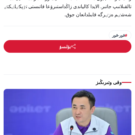
تالقىلانىپ جاتىر. الايدا كالياندى زاڭداستىرۋعا قاتىستى تٷپكٸلٸكتٸ
شەشٸم ەزٸرگە قابىلدانعان جوق.
قور-قور
بۆلىسۋ
وقى وتىرىڭىز