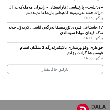
«ەدٸلەت» پارتيياسى: قازاقستان – زايىرلى مەملەكەت, ال
«زاڭ جەنە تەرتٸپ» قاعيداتى بارشاعا مٸندەتتٸ
بٷگىن, 14:16
17 جاستاعى قىزدى تۇرمىسقا بەرگەن اناسى, كٷيەۋٸ جەنە
نەكە قيعان مولدا سوتتالدى
بٷگىن, 14:11
جوعارى وقۋ ورىندارى تالاپكەرلەرگە 2 مىڭنان استام
قوسىمشا گرانت بٶلدٸ
بٷگىن, 14:00
بارلىق جاڭالىقتار