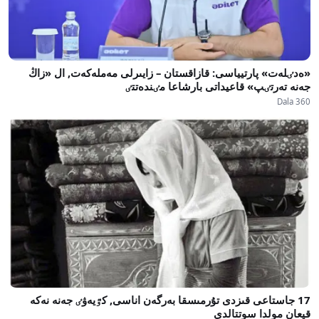
«ەدٸلەت» پارتيياسى: قازاقستان – زايىرلى مەملەكەت, ال «زاڭ
جەنە تەرتٸپ» قاعيداتى بارشاعا مٸندەتتٸ
Dala 360
17 جاستاعى قىزدى تۇرمىسقا بەرگەن اناسى, كٷيەۋٸ جەنە نەكە
قيعان مولدا سوتتالدى