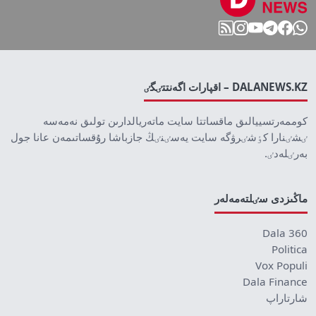
DALANEWS.KZ – اقپارات اگەنتتٸگٸ
كوممەرتسييالىق ماقساتتا سايت ماتەريالدارىن تولىق نەمەسە
ٸشٸنارا كٶشٸرۋگە سايت يەسٸنٸڭ جازباشا رۇقساتىمەن عانا جول
بەرٸلەدٸ.
ماڭىزدى سٸلتەمەلەر
Dala 360
Politica
Vox Populi
Dala Finance
شارتاراپ