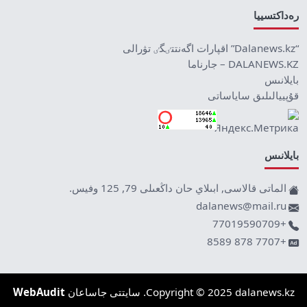
رەداكتسييا
“Dalanews.kz” اقپارات اگەنتتٸگٸ تۋرالى
DALANEWS.KZ – جارناما
بايلانىس
قۇپييالىلىق ساياساتى
بايلانىس
الماتى قالاسى, ابىلاي حان داڭعىلى 79, 125 وفيس.
dalanews@mail.ru
+77019590709
+7707 878 8589
Copyright © 2025 dalanews.kz. سايتتى جاساعان
WebAudit