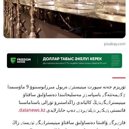
pixabay.com
تۋريزم جەنە سپورت مينيسترٸ ەربول مىرزابوسىنوۆ 9 ماۋسىمدا
ٷكٸمەتتەگٸ باسپاسٶز مەسليحاتىندا دەنساۋلىق ساقتاۋ
مينيسترلٸگٸنٸڭ كالياندى زاڭداستىرۋ تۋرالى باستاماسىنا
قاتىستى پٸكٸر بٸلدٸردٸ, دەپ حابارلايدى
dalanews.kz.
قازٸرگٸ ۋاقىتتا دەنساۋلىق ساقتاۋ مينيسترلٸگٸ تيٸستٸ زاڭ