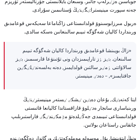
جوباسىن ەزٸرلەپ جاتىر. وسىعان بايلانىستى جۋرناليستەر تۋريزم
جەنە سپورت مينيسترلٸگٸنٸڭ ۇستانىمىن سۇرادى.
ەربول مىرزابوسىنوۆ قولدانىستاعى زاڭناماعا سەيكەس قوعامدىق
ورىنداردا كاليان شەگۋگە تىيىم سالىنعانىن ەسكە سالدى.
«زاڭ بويىنشا قوعامدىق ورىنداردا كاليان شەگۋگە تىيىم
سالىنعان. بٸز ٶز تاراپىمىزدان ونى تۇتىنۋعا قارسىمىز. بٸز
سالاۋاتتى ٶمٸر سالتىن قولدايمىز, دەنە بەلسەندٸلٸگٸن
جاقتايمىز», – دەدٸ مينيستر.
ايتا كەتەيٸك, بۇعان دەيٸن ٸشكٸ ٸستەر مينيسترٸنٸڭ
ورىنباسارى سانجار ەدٸلوۆ قازاقستاندا كاليانعا قاتىستى
قولدانىستاعى تىيىمدى جەڭٸلدەتۋ مٷمكٸندٸگٸ قاراستىرىلىپ
جاتقانىن راستاعان بولاتىن.
ونىڭ ايتۋىنشا, بۇل مەسەلە مەملەكەتتٸك ورگاندار دەڭگەيٸندە