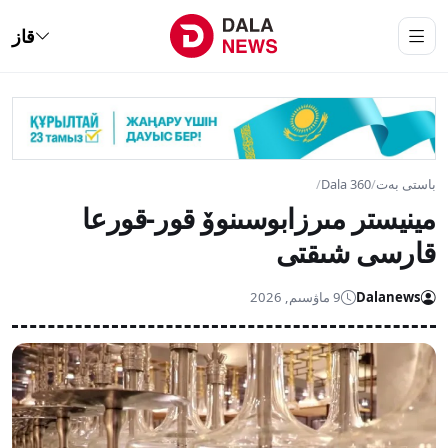
قاز
باستى بەت
/
Dala 360
/
مينيستر مىرزابوسىنوۆ قور-قورعا
قارسى شىقتى
Dalanews
9 ماۋسىم, 2026