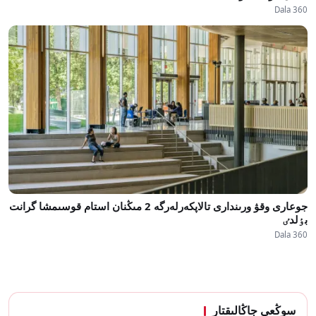
Dala 360
جوعارى وقۋ ورىندارى تالاپكەرلەرگە 2 مىڭنان استام قوسىمشا گرانت
بٶلدٸ
Dala 360
سوڭعى جاڭالىقتار