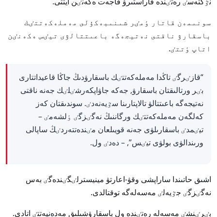
نٷكتەسٸ رەتٸندە قاراستىرۋ قاجەت ەكەنٸن ايتتى.
سونىمەن قاتار ٶمٸر شىنىبەكۇلى مەملەكەتتٸك
باسقارۋ ناقتى نەتيجەگە باعىتتالۋى تيٸس ەكەنٸن
اتاپ ٶتتٸ.
“قازٸرگٸ تاڭدا مەملەكەتتٸك باسقارۋدىڭ جاڭا قاعيداتتارى
بٸر ورتالىقتان باسقارۋ, جەكە جاۋاپكەرشٸلٸك جەنە ناقتى
نەتيجەگە باعىتتالۋ تالاپتارىنا سٷيەنەدٸ. سوندىقتان كەز
كەلگەن مەملەكەتتٸك ورگاننىڭ نەگٸزگٸ ٶلشەمٸ –
تيٸمدٸ باسقارىلۋى جەنە قويىلعان مٸندەتتەردٸڭ ساپالى
ورىندالۋى بولۋى تيٸس”, – دەدٸ ول.
اشىق حاتىندا ساراپشى وقۋ-اعارتۋ مينيسترلٸگٸندەگٸ بەس
نەگٸزگٸ جٷيەلٸ مەسەلەگە توقتالدى.
بٸرٸنشٸ مەسەلە رەتٸندە ول باسقارۋشىلىق مەدەنيەتتٸ اتادى.