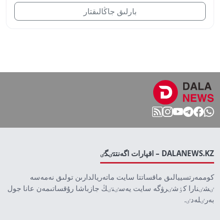
بارلىق جاڭالىقتار
DALANEWS.KZ – اقپارات اگەنتتٸگٸ
كوممەرتسييالىق ماقساتتا سايت ماتەريالدارىن تولىق نەمەسە
ٸشٸنارا كٶشٸرۋگە سايت يەسٸنٸڭ جازباشا رۇقساتىمەن عانا جول
بەرٸلەدٸ.