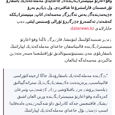
وقۋ-اعارتۋ مينيسترلٸگٸندەگٸ جاعدايدى مەملەكەتتٸك باسقارۋ
تۇرعىسىنان قاراستىرۋعا شاقىردى. ول بٸلٸم بەرۋ
جٷيەسٸندەگٸ بەس نەگٸزگٸ مەسەلەنٸ اتاپ, مينيسترلٸككە
كەشەندٸ تەكسەرۋ جٷرگٸزۋ تۋرالى ۇسىنىس ايتتى,
دەپ
حابارلايدى
dalanews.kz.
ٶمٸر شىنىبەكۇلىنىڭ ايتۋىنشا, قازٸرگٸ تاڭدا وقۋ-اعارتۋ
مينيسترلٸگٸندە قالىپتاسقان جاعداي مەملەكەتتٸك اپپاراتتىڭ
باسقارىلۋى مەن ينستيتۋتسيونالدىق تۇراقتىلىعىنا ەسەر ەتەتٸن
ماڭىزدى مەسەلەگە اينالعان.
“بٷگٸندە مەملەكەتتٸك باسقارۋدىڭ جاڭا ارحيتەكتۋراسى
قالىپتاسىپ, پرەزيدەنت ەكٸمشٸلٸگٸنٸڭ ستراتەگييالىق
ٷيلەستٸرۋشٸ ەرٸ باقىلاۋشى رٶلٸ كٷشەيٸپ وتىرعان
كەزەڭدە وقۋ-اعارتۋ مينيسترلٸگٸندە ورىن العان اشىق
ٸشكٸ قاقتىعىس جەكە كادرلىق داۋ شەڭبەرٸنەن ەلدەقايدا
اسىپ تٷستٸ. بۇل جاعداي مەملەكەتتٸك اپپاراتتىڭ