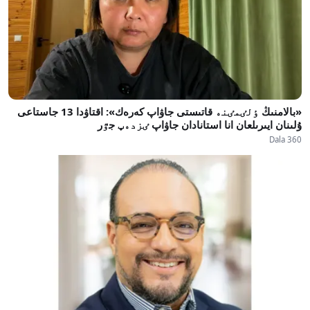
«بالامنىڭ ٶلٸمٸنە قاتىستى جاۋاپ كەرەك»: اقتاۋدا 13 جاستاعى
ۇلىنان ايىرىلعان انا استانادان جاۋاپ ٸزدەپ جٷر
Dala 360