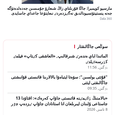
مارسيو كويمبرا: جاڭا قۇرىلتاي زاڭ شىعارۋ جۇمىسىن جەدەلدەتۋگە
جەنە ينستيتۋتسيونالدىق نەگٸزدەردٸ نىعايتۋعا جاعداي جاسايدى
Dala 360
سوڭعى جاڭالىقتار
الماتىدا اباي ەندەرٸ شىرقالىپ, «العاشقى كٸتاپ» فيلمٸ
كٶرسەتٸلدٸ
بٷگىن, 11:56
"قۇتتى بولسىن": سۆەتا ايتباەۆا بالالارىنا قاتىستى قۋانىشتى
جاڭالىقتى ايتتى
بٷگىن, 09:35
«بالامنىڭ ٶلٸمٸنە قاتىستى جاۋاپ كەرەك»: اقتاۋدا 13
جاستاعى ۇلىنان ايىرىلعان انا استانادان جاۋاپ ٸزدەپ جٷر
8 تامىز, 2026