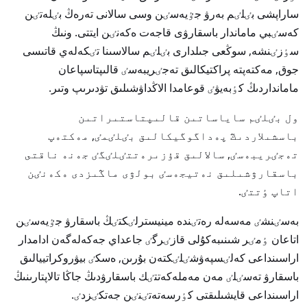
ساراپشى بٸلٸم بەرۋ جٷيەسٸن وسى سالانى تەرەڭ بٸلەتٸن
كەسٸبي ماماندار باسقارۋى قاجەت ەكەنٸن ايتتى. ونىڭ
سٶزٸنشە, سوڭعى جىلدارى بٸلٸم سالاسىنا تٸكەلەي قاتىسى
جوق, مەكتەپتە پراكتيكالىق تەجٸريبەسٸ قالىپتاسپاعان
مامانداردىڭ كٶبەيۋٸ قوعامدا الاڭداۋشىلىق تۋدىرىپ وتىر.
ول بٸلٸم ساياساتىن قالىپتاستىراتىن
باسشىلاردىڭ پەداگوگيكالىق بٸلٸمٸ, مەكتەپ
تەجٸريبەسٸ, سالالىق قۇزىرەتتٸلٸگٸ جەنە ناقتى
باسقارۋشىلىق نەتيجەسٸ بولۋى ماڭىزدى ەكەنٸن
اتاپ ٶتتٸ.
بەسٸنشٸ مەسەلە رەتٸندە مينيسترلٸكتٸڭ باسقارۋ جٷيەسٸن
اتاعان ٶمٸر شىنىبەكۇلى قازٸرگٸ جاعداي جەكەلەگەن ادامدار
اراسىنداعى كەلٸسپەۋشٸلٸكتەن بۇرىن, ەسكٸ بيۋروكراتييالىق
باسقارۋ تەسٸلٸ مەن مەملەكەتتٸك باسقارۋدىڭ جاڭا تالاپتارىنىڭ
اراسىنداعى قايشىلىقتى كٶرسەتەتٸنٸن جەتكٸزدٸ.