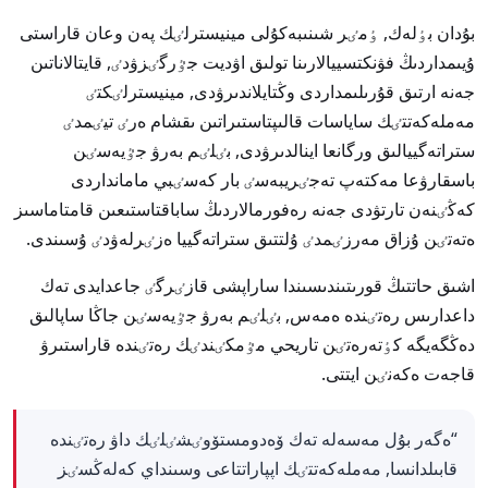
بۇدان بٶلەك, ٶمٸر شىنىبەكۇلى مينيسترلٸك پەن وعان قاراستى
ۇيىمداردىڭ فۋنكتسييالارىنا تولىق اۋديت جٷرگٸزۋدٸ, قايتالاناتىن
جەنە ارتىق قۇرىلىمداردى وڭتايلاندىرۋدى, مينيسترلٸكتٸ
مەملەكەتتٸك ساياسات قالىپتاستىراتىن ىقشام ەرٸ تيٸمدٸ
ستراتەگييالىق ورگانعا اينالدىرۋدى, بٸلٸم بەرۋ جٷيەسٸن
باسقارۋعا مەكتەپ تەجٸريبەسٸ بار كەسٸبي مامانداردى
كەڭٸنەن تارتۋدى جەنە رەفورمالاردىڭ ساباقتاستىعىن قامتاماسىز
ەتەتٸن ۇزاق مەرزٸمدٸ ۇلتتىق ستراتەگييا ەزٸرلەۋدٸ ۇسىندى.
اشىق حاتتىڭ قورىتىندىسىندا ساراپشى قازٸرگٸ جاعدايدى تەك
داعدارىس رەتٸندە ەمەس, بٸلٸم بەرۋ جٷيەسٸن جاڭا ساپالىق
دەڭگەيگە كٶتەرەتٸن تاريحي مٷمكٸندٸك رەتٸندە قاراستىرۋ
قاجەت ەكەنٸن ايتتى.
“ەگەر بۇل مەسەلە تەك ۆەدومستۆوٸشٸلٸك داۋ رەتٸندە
قابىلدانسا, مەملەكەتتٸك اپپاراتتاعى وسىنداي كەلەڭسٸز