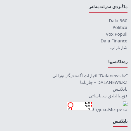
ماڭىزدى سٸلتەمەلەر
Dala 360
Politica
Vox Populi
Dala Finance
شارتاراپ
رەداكتسييا
“Dalanews.kz” اقپارات اگەنتتٸگٸ تۋرالى
DALANEWS.KZ – جارناما
بايلانىس
قۇپييالىلىق ساياساتى
بايلانىس