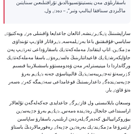
باسقارىلۋى مەن ينستيتۋتسيونالدىق تۇراقتىلىعىن سىنايتىن
ماڭىزدى سىناققا اينالىپ وتىر”, – دەدٸ ول.
ساراپشىنىڭ پٸكٸرٸنشە, اتالعان جاعدايعا ۋاقىتىلى ەرٸ وبەكتيۆتٸ
ساياسي-قۇقىقتىق باعا بەرٸلمەسە, بٸرقاتار قاۋٸپ تۋىنداۋى
مٷمكٸن. اتاپ ايتقاندا, مەملەكەتتٸك باسقارۋداعى تەرتٸپ پەن
جاۋاپكەرشٸلٸك قاعيداتتارىنىڭ ەلسٸرەۋٸ, باسقا مەملەكەتتٸك
ورگانداردا دا مينيسترلەر مەن ۆەدومستۆو باسشىلارىنا قىسىم
كٶرسەتۋ تەجٸريبەسٸنٸڭ قالىپتاسۋى جەنە بٸلٸم بەرۋ
جٷيەسٸندەگٸ داعدارىستىڭ قوعامداعى سەنٸمگە كەرٸ ەسەر
ەتۋ قاۋپٸ بار.
وسىعان بايلانىستى ول قازٸرگٸ جاعدايدى جەكەلەگەن تۇلعالار
اراسىنداعى جانجال رەتٸندە ەمەس, بٸلٸم بەرۋ جٷيەسٸن
بيۋروكراتييالىق كەدەرگٸلەردەن ارىلتىپ, باسقارۋ ساپاسىن
ارتتىرۋعا مٷمكٸندٸك بەرەتٸن جٷيەلٸ رەفورمالاردىڭ باستاۋ