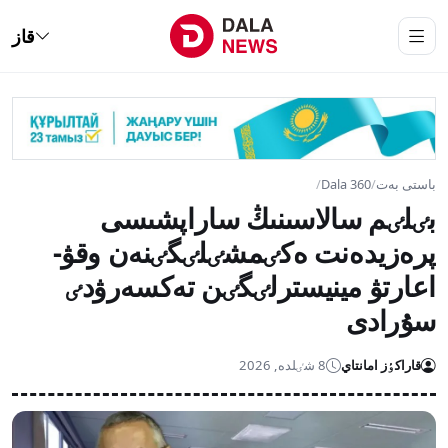
قاز
باستى بەت
/
Dala 360
/
بٸلٸم سالاسىنىڭ ساراپشىسى
پرەزيدەنت ەكٸمشٸلٸگٸنەن وقۋ-
اعارتۋ مينيسترلٸگٸن تەكسەرۋدٸ
سۇرادى
قاراكٶز امانتاي
8 شٸلدە, 2026