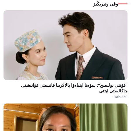
وقى وتىرىڭىز
"قۇتتى بولسىن": سۆەتا ايتباەۆا بالالارىنا قاتىستى قۋانىشتى
جاڭالىقتى ايتتى
Dala 360