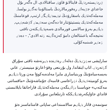
ٷردٸستەردٸڭ قايتالانۋ قاۋپٸ ساقتالادى. ال ەگەر بۇل
جاعداي جٷيەلٸ رەفورمالاردىڭ باستالۋىنا نەگٸز بولسا,
مەملەكەتتٸك باسقارۋدىڭ تيٸمدٸلٸگٸ ارتىپ, قوعامنىڭ
مەملەكەتتٸك ينستيتۋتتارعا دەگەن سەنٸمٸ كٷشەيٸپ,
بٸلٸم بەرۋ سالاسى فورمالدى ەسەپتٸلٸكتەن ناقتى
نەتيجەگە باعىتتالعان دامۋ كەزەڭٸنە ٶتە الادى”, – دەدٸ
ٶمٸر شىنىبەكۇلى.
ساراپشى سٶزٸنٸڭ دەلەلٸ رەتٸندە بٸرنەشە ناقتى سۇراق
كٶتەردٸ. اتاپ ايتقاندا, ول بۇرىنعى وقۋ-اعارتۋ مينيسترٸ عاني
بەيسەمباەۆتىڭ ورىنباسارى مايرا مەلدەبەكوۆا مەن ورتا بٸلٸم
بەرۋ كوميتەتٸنٸڭ تٶراعاسى قانىبەك جۇماشەۆتىڭ «ماقساتتى
مەكتەپ» جوباسىنا بٶلٸنگەن مەملەكەتتٸك قاراجاتقا بايلانىستى
قانداي جاۋاپكەرشٸلٸككە تارتىلعانىن سۇرادى.
سونىمەن قاتار بٸلٸم سالاسىنداعى ساپانى قامتاماسىز ەتۋ