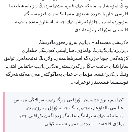
ونىڭ ايتۋىنشا, مەملەكەتتٸك قىزمەتشٸلەردٸڭ ٶز باسشىلىعىنا
قارسى جارييا تٷردە شىعۋى مەملەكەتتٸك قىزمەتتەگٸ
سۋبورديناتسييا, جاۋاپكەرشٸلٸك جەنە باسقارۋ مەدەنيەتٸنە
قاتىستى سۇراقتار تۋىنداتادى.
ەكٸنشٸ مەسەلە – بٸلٸم بەرۋ رەفورمالارىنىڭ
بٸرٸزدٸلٸگٸنٸڭ بولماۋى. ساراپشى كەيٸنگٸ جىلدارى
كٶپتەگەن جوبا جٷزەگە اسىرىلعانىمەن, ولاردىڭ نەتيجەلەرٸ تولىق
سارالانباي جاتىپ جاڭا ٶزگەرٸستەر ەنگٸزٸلٸپ جاتقانىن ايتتى.
ونىڭ پٸكٸرٸنشە, مۇنداي جاعداي پەداگوگتەر مەن مەكتەپتەرگە
قوسىمشا قيىندىقتار تۋعىزادى.
“بٸلٸم بەرۋ جٷيەسٸ تۇراقتى ٶزگەرٸستەر الاڭى ەمەس,
عىلىمي تالداۋعا, تەجٸريبەگە جەنە ۇزاق مەرزٸمدٸ
مەملەكەتتٸك ستراتەگيياعا نەگٸزدەلگەن تۇراقتى جٷيە
بولۋى قاجەت”, – دەدٸ ٶمٸر شىنىبەكۇلى.