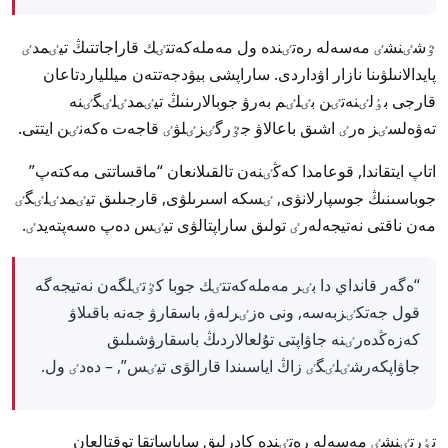
ٷشٸنشٸ مەسەلە رەتٸندە ول مەملەكەتتٸك قاراجاتتىڭ تيٸمدٸ
پايدالانىلۋىنا نازار اۋداردى. ساراپشى بيۋدجەتتەن ميللياردتاعان
قارجى بٶلٸنەتٸن بٸلٸم بەرۋ جوبالارىنىڭ تيٸمدٸلٸگٸنە
تەۋەلسٸز ەرٸ اشىق باعالاۋ جٷرگٸزٸلۋٸ قاجەت ەكەنٸن ايتتى.
اتاپ ايتقاندا, قوعامدا كەڭٸنەن تالقىلانعان “ماقساتتى مەكتەپ”
جوباسىنىڭ جوسپارلانۋى, ٸسكە اسىرىلۋى, قارجىلىق تيٸمدٸلٸگٸ
مەن ناقتى نەتيجەلەرٸ تولىق ساراپتالۋى تيٸس دەپ ەسەپتەيدٸ.
“ەگەر قانداي دا بٸر مەملەكەتتٸك جوبا كٷتٸلگەن نەتيجەگە
قول جەتكٸزبەسە, ونى ەزٸرلەۋ, باسقارۋ جەنە باقىلاۋ
كەزەڭدەرٸنە جاۋاپتى تۇلعالاردىڭ باسقارۋشىلىق
جاۋاپكەرشٸلٸگٸ زاڭ اياسىندا قارالۋى تيٸس”, – دەدٸ ول.
تٶرتٸنشٸ مەسەلە رەتٸندە كادرلىق ساياساتقا توقتالعان