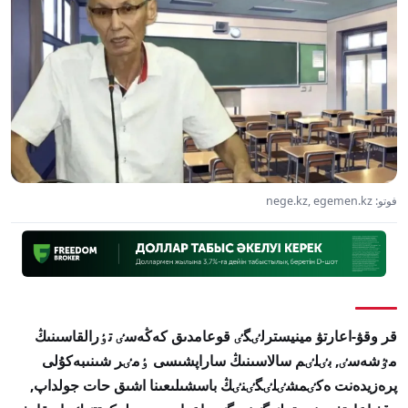
فوتو: nege.kz, egemen.kz
قر وقۋ-اعارتۋ مينيسترلٸگٸ قوعامدىق كەڭەسٸ تٶرالقاسىنىڭ
مٷشەسٸ, بٸلٸم سالاسىنىڭ ساراپشىسى ٶمٸر شىنىبەكۇلى
پرەزيدەنت ەكٸمشٸلٸگٸنٸڭ باسشىلىعىنا اشىق حات جولداپ,