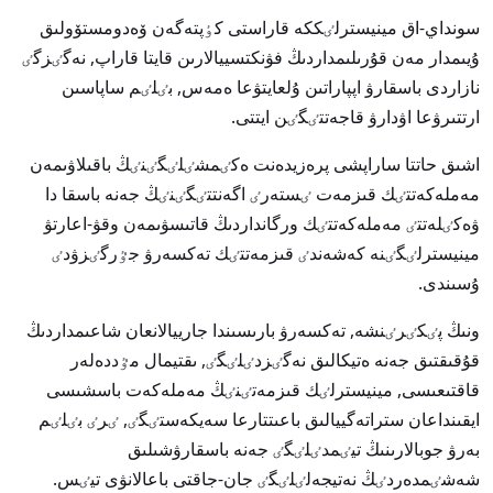
سونداي-اق مينيسترلٸككە قاراستى كٶپتەگەن ۆەدومستۆولىق
ۇيىمدار مەن قۇرىلىمداردىڭ فۋنكتسييالارىن قايتا قاراپ, نەگٸزگٸ
نازاردى باسقارۋ اپپاراتىن ۇلعايتۋعا ەمەس, بٸلٸم ساپاسىن
ارتتىرۋعا اۋدارۋ قاجەتتٸگٸن ايتتى.
اشىق حاتتا ساراپشى پرەزيدەنت ەكٸمشٸلٸگٸنٸڭ باقىلاۋىمەن
مەملەكەتتٸك قىزمەت ٸستەرٸ اگەنتتٸگٸنٸڭ جەنە باسقا دا
ۋەكٸلەتتٸ مەملەكەتتٸك ورگانداردىڭ قاتىسۋىمەن وقۋ-اعارتۋ
مينيسترلٸگٸنە كەشەندٸ قىزمەتتٸك تەكسەرۋ جٷرگٸزۋدٸ
ۇسىندى.
ونىڭ پٸكٸرٸنشە, تەكسەرۋ بارىسىندا جارييالانعان شاعىمداردىڭ
قۇقىقتىق جەنە ەتيكالىق نەگٸزدٸلٸگٸ, ىقتيمال مٷددەلەر
قاقتىعىسى, مينيسترلٸك قىزمەتٸنٸڭ مەملەكەت باسشىسى
ايقىنداعان ستراتەگييالىق باعىتتارعا سەيكەستٸگٸ, ٸرٸ بٸلٸم
بەرۋ جوبالارىنىڭ تيٸمدٸلٸگٸ جەنە باسقارۋشىلىق
شەشٸمدەردٸڭ نەتيجەلٸلٸگٸ جان-جاقتى باعالانۋى تيٸس.