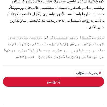
كوميتەتٸنٸڭ تٶراعاسى سەرٸك ەشٸروۆتٸڭ, تٷركٸستان
وبلىسى بٸلٸم باسقارماسىنىڭ باسشىسى عالىمجان ورىنوۆتىڭ
جەنە باسقارما باسشىسىنىڭ ورىنباسارى ايگٷل قاسىمبەكوۆانىڭ
بٸلٸم بەرۋ سالاسىنداعى تەجٸريبەسٸنە قاتىستى ساۋالدارىن
جارييالادى.
سٶز سوڭىندا ٶمٸر شىنىبەكۇلى ەرٸپتەستەرٸ مەن
قوعام ٶكٸلدەرٸن ٶزٸنٸڭ ۇسىنىستارىن قولداۋعا
شاقىرىپ, بٸلٸم بەرۋ جٷيەسٸندەگٸ ٶزگەرٸستەردٸڭ
ەل بولاشاعى ٷشٸن ماڭىزدى ەكەنٸن اتاپ ٶتتٸ.
ٶمٸر شىنىبەكۇلى
بۆلىسۋ