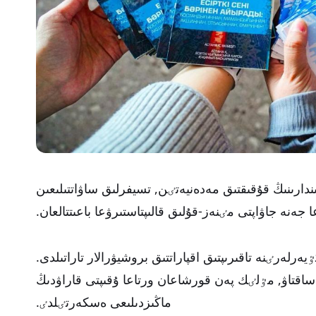
ندارىنىڭ قۇقىقتىق مەدەنيەتٸن, تسيفرلىق ساۋاتتىلىعىن
ا جەنە جاۋاپتى مٸنەز-قۇلىق قالىپتاستىرۋعا باعىتتالعان.
رلەرٸنە تاقىرىپتىق اقپاراتتىق بروشيۋرالار تاراتىلدى.
ساقتاۋ, مٷلٸك پەن قورشاعان ورتاعا ۇقىپتى قاراۋدىڭ
ماڭىزدىلىعى ەسكەرتٸلدٸ.