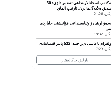
مەكتەپ اسحانالارىنداعى تەندەر داۋى: 30
لدىق ەڭبەگٸمٸزدٸ تارتىپ الماق
ىن, 21:26
دەۋ ارىنباەۆ وتباسىنداعى قۋانىشتى حاباردى
تتى
ىن, 18:32
فرام باعاسى بٸر جىلدا 622 پايىز قىمباتتادى
ىن, 17:29
بارلىق جاڭالىقتار