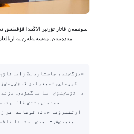
سونىمەن قاتار تۋرنير الاڭىندا قۇقىقتى
مەدەنيەتٸ مەسەلەلەرٸنە ارنالعان 
«بٷگٸندە جاستاردىڭ زاماناۋي 
قويماي, تسيفرلىق قاۋٸپسٸزد
دا تٷسٸنۋٸ اسا ماڭىزدى. مۇندا
مەدەنيەتتٸ قالىپتاست
ارتتىرۋعا جەنە قوعامداعى ز
ەتەدٸ», – دەدٸ استانا قالا