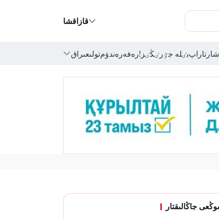
قازاقشا
شارتاراپ
بٸلە جٷرٸڭٸز!
رەفەرەندۋم
تولىعىراق
ڭعى جاڭالىقتار