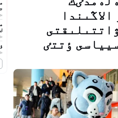
لەمدٸك
جى
الاڭىندا
بٷگ
ۋاتتىلىقتى
مە
اي
بٷگ
يياسى ٶتتٸ
ۆول
بٷگ