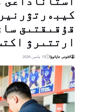
استاناداعى ە
كيبەرتۋرنير 
قۇقىقتىق سا
ارتتىرۋ اكتس
اقتوتى جاپاتوۆا
15 مامىر, 2026