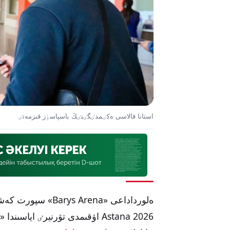
استانا قالاسى ەكٸمدٸگٸنٸڭ باسپاسٶز قىزمەتٸ
Astana 2026 اۋقىمدى تۋرنيرٸ اياسىندا «زاڭ مەن تەرتٸپ» اكتسيياسى ۇيىمداستىرىلدى