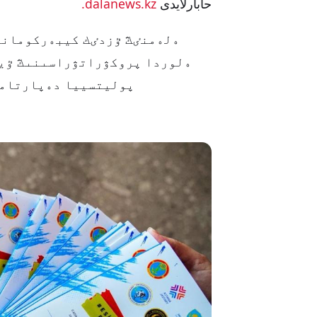
حابارلايدى
dalanews.kz.
ەلەمنٸڭ ٷزدٸك كيبەركوماند
ەلوردا پروكۋراتۋراسىنىڭ ٷيل
پوليتسييا دەپارتامە