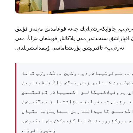
ق تەرتٸپ, جاۋاپكەرشٸلٸك جەنە قوعامدىق مٸنەز-قۇلىق
اقپاراتتىق ستەندتەر مەن پلاكاتتار قويىلعان «زاڭ مەن
تەرتٸپ» تاقىرىپتىق بۇرىشتاماسى ۇيىمداستىرىلدى.
تەحنولوگييالاردى ەركٸن مەڭگەرٸپ قانا
ٸك پەن شىنايى ٶمٸردەگٸ زاڭ تالاپتارىن
ي پروفيلاكتيكالىق اكتسييالار قۇقىقتىق
ىرۋعا, تسيفرلىق ساۋاتتىلىق دەڭگەيٸن
اڭدىلىق قاعيداتتارىن نىعايتۋعا ىقپال
سى پروكۋرورىنىڭ اعا كٶمەكشٸسٸ ايگەرٸم
ٶمٸرزاقوۆا.