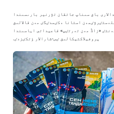
الارى باق سىناپ جاتقان تۋرنير بارىسىندا
ەستٸرۋٸمەن استانا ەكٸمدٸگٸ مەن قالالىق
نتٸ «زاڭ مەن تەرتٸپ» قاعيداتى اياسىندا
پروفيلاكتيكالىق ٸس-شارالار ٶتكٸزدٸ.