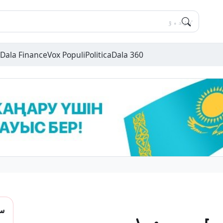
Dala Finance
Vox Populi
Politica
Dala 360
سو