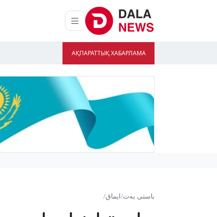
АҚПАРАТТЫҚ ХАБАРЛАМА
باستى بەت
/
ايماق
/