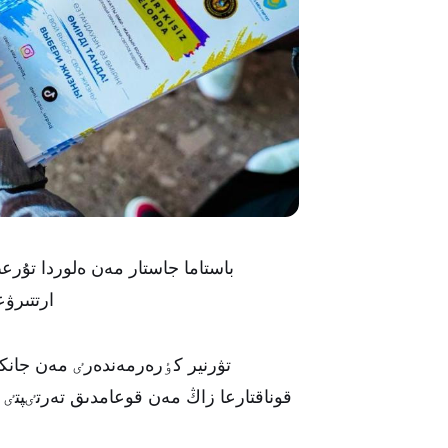
باستاما جاستار مەن ەلوردا تۇرعى
ارتتىرۋع
تۋرنير كٶرەرمەندەرٸ مەن جانكٷيە
قوناقتارعا زاڭ مەن قوعامدىق تەرتٸپتٸ 