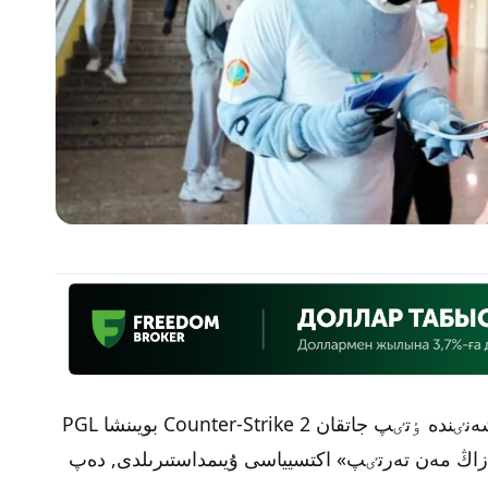
ەلورداداعى «Barys Arena» سپورت كەشەنٸندە ٶتٸپ جاتقان Counter-Strike 2 بويىنشا PGL
, دەپ