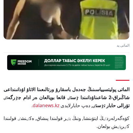
الماتى پد
الماتى پوليتسيياسىنىڭ جەدەل باسقارۋ ورتالىعىنا الاتاۋ اۋدانىنداعى
شاڭىراق-2 شاعىناۋدانىندا ٷستٸ قانعا بويالعان ەر ادام جٷرگەنٸ
تۋرالى حابار تٷستٸ,
دەپ حابارلايدى
dalanews.kz.
كۋەگەرلەردٸڭ ايتۋىنشا, ونىڭ بٸر قولىندا پىشاق, ەكٸنشٸ قولىندا
كٸرپٸش بولعان.