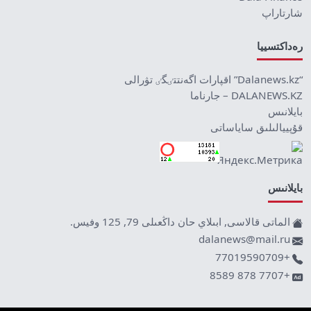
شارتاراپ
رەداكتسييا
“Dalanews.kz” اقپارات اگەنتتٸگٸ تۋرالى
DALANEWS.KZ – جارناما
بايلانىس
قۇپييالىلىق ساياساتى
بايلانىس
الماتى قالاسى, ابىلاي حان داڭعىلى 79, 125 وفيس.
dalanews@mail.ru
+77019590709
+7707 878 8589