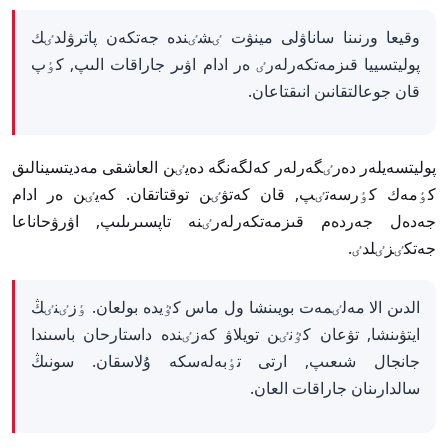
وقيعا ورنىنا ساناۋلى مينۋت ٸشٸندە جەتكەن پاترۋلدٸك
پوليتسييا قىزمەتكەرلەرٸ ەر ادام اۋىر جاراقات الىپ, كٶپ
قان جوعالتقانىن انىقتاعان.
پوليتسەيلەر دەرٸگەرلەر كەلگەنگە دەيٸن العاشقى مەديتسينالىق
كٶمەك كٶرسەتٸپ, قان كەتۋٸن توقتاتقان. كەيٸن ەر ادام
جەدەل جەردەم قىزمەتكەرلەرٸنە تاپسىرىلىپ, اۋرۋحاناعا
جەتكٸزٸلدٸ.
الدىن الا مەلٸمەت بويىنشا ول ماس كٷيدە بولعان. ٶزٸنٸڭ
ايتۋىنشا, تۋعان كٷنٸن تويلاۋ كەزٸندە داستارحان باسىندا
جانجال شىعىپ, ارتى تٶبەلەسكە ۇلاسقان. سونىڭ
سالدارىنان جاراقات العان.