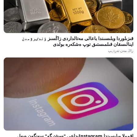
قىزىلوردا وبلىسىندا باعالى مەتالداردى زاڭسىز ٶندٸرۋمەن
اينالىسقان قىلمىستىق توپ ەشكەرە بولدى
زاڭ مەن تەرتٸپ
اقمولا وبلىسىندا Instagram-داعى "ەمشٸگە" سەنگەن ەيەل