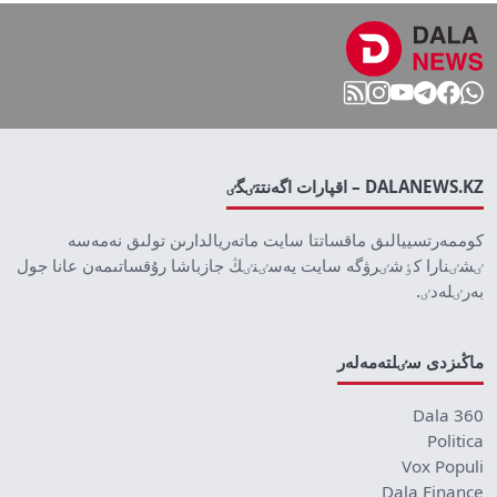
DALANEWS.KZ – اقپارات اگەنتتٸگٸ
كوممەرتسييالىق ماقساتتا سايت ماتەريالدارىن تولىق نەمەسە
ٸشٸنارا كٶشٸرۋگە سايت يەسٸنٸڭ جازباشا رۇقساتىمەن عانا جول
بەرٸلەدٸ.
ماڭىزدى سٸلتەمەلەر
Dala 360
Politica
Vox Populi
Dala Finance