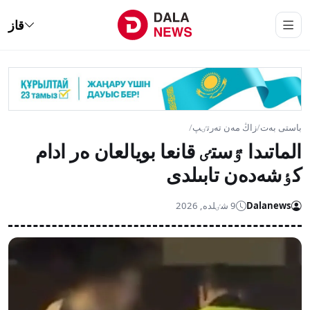
قاز
باستى بەت
/
زاڭ مەن تەرتٸپ
/
الماتىدا ٷستٸ قانعا بويالعان ەر ادام
كٶشەدەن تابىلدى
Dalanews
9 شٸلدە, 2026