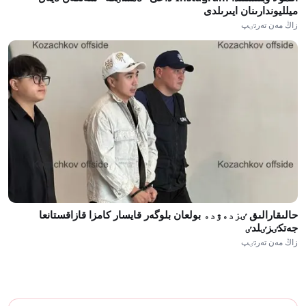
ميلليوندارىنان ايىرىلدى
زاڭ مەن تەرتٸپ
حالىقارالىق ٸزدەۋدە بولعان بلوگەر قايسار كامزا قازاقستانعا
جەتكٸزٸلدٸ
زاڭ مەن تەرتٸپ