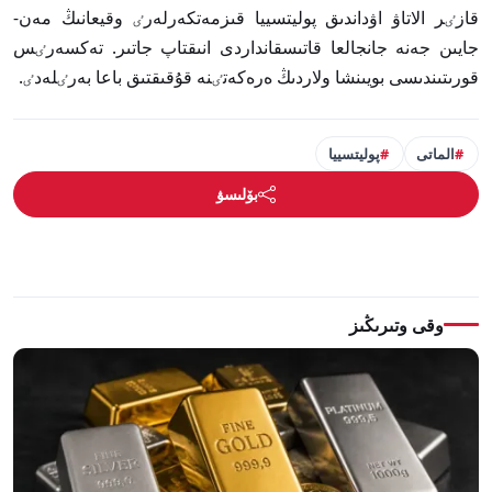
قازٸر الاتاۋ اۋداندىق پوليتسييا قىزمەتكەرلەرٸ وقيعانىڭ مەن-
جايىن جەنە جانجالعا قاتىسقانداردى انىقتاپ جاتىر. تەكسەرٸس
قورىتىندىسى بويىنشا ولاردىڭ ەرەكەتٸنە قۇقىقتىق باعا بەرٸلەدٸ.
الماتى
پوليتسييا
بۆلىسۋ
وقى وتىرىڭىز