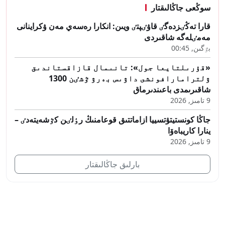
سوڭعى جاڭالىقتار
قارا تەڭٸزدەگٸ قاۋٸپتٸ ويىن: انكارا رەسەي مەن ۋكراينانى
مەمٸلەگە شاقىردى
بٷگىن, 00:45
«قۇرىلتايعا جول»: تانىمال قازاقستاندىق
ۋلترامارافونشى داۋىس بەرۋ ٷشٸن 1300
شاقىرىمدى باعىندىرماق
9 تامىز, 2026
جاڭا كونستيتۋتسييا ازاماتتىق قوعامنىڭ رٶلٸن كٷشەيتەدٸ –
ينارا كاريباەۆا
9 تامىز, 2026
بارلىق جاڭالىقتار