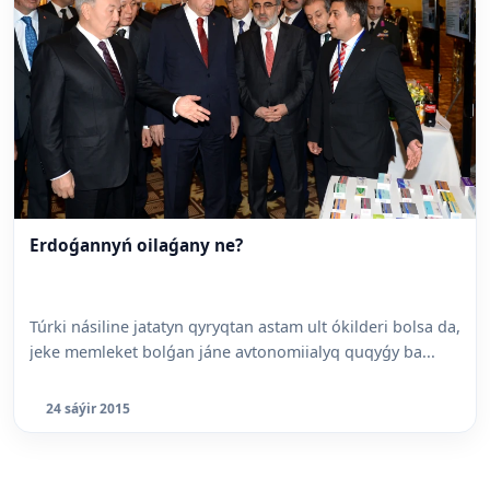
Erdoǵannyń oilaǵany ne?
Túrki násiline jatatyn qyryqtan astam ult ókilderi bolsa da,
jeke memleket bolǵan jáne avtonomiialyq quqyǵy ba...
24 sáýir 2015