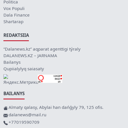
Politica
Vox Populi
Dala Finance
Shartarap
REDAKTSIIA
“Dalanews.kz” aqparat agenttigi týraly
DALANEWS.KZ – JARNAMA
Bailanys
Qupiialylyq saiasaty
BAILANYS
Almaty qalasy, Abylai han dańǵyly 79, 125 ofis.
dalanews@mail.ru
+77019590709