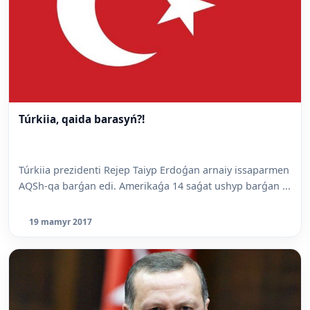
Túrkiia, qaida barasyń?!
Túrkiia prezidenti Rejep Taiyp Erdoǵan arnaiy issaparmen
AQSh-qa barǵan edi. Amerikaǵa 14 saǵat ushyp barǵan ...
19 mamyr 2017