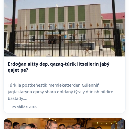
Erdoǵan aitty dep, qazaq-túrik litseilerin jabý
qajet pe?
Túrkiia postkeńestik memleketterden Gúlenniń
jaqtastaryna qarsy shara qoldaný týraly ótinish bildire
bastady....
25 shilde 2016