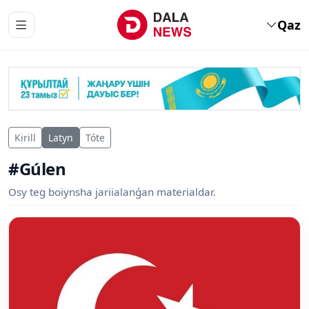
Qaz
Kirill
Latyn
Tóte
#Gúlen
Osy teg boiynsha jariialanǵan materialdar.