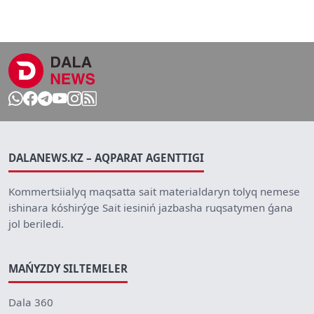
DALANEWS.KZ – AQPARAT AGENTTIGI
Kommertsiialyq maqsatta sait materialdaryn tolyq nemese
ishinara kóshirýge Sait iesiniń jazbasha ruqsatymen ǵana
jol beriledi.
MAŃYZDY SILTEMELER
Dala 360