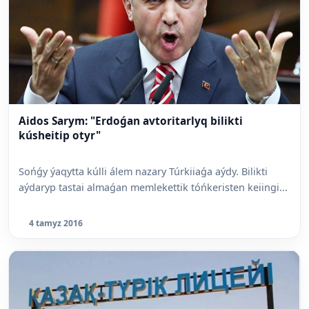
Aidos Sarym: "Erdoǵan avtoritarlyq bilikti
kúsheitip otyr"
Sońǵy ýaqytta kúlli álem nazary Túrkiiaǵa aýdy. Bilikti
aýdaryp tastai almaǵan memlekettik tóńkeristen keiingi...
4 tamyz 2016