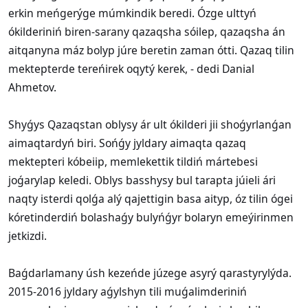
erkin meńgerýge múmkindik beredi. Ózge ulttyń
ókilderiniń biren-sarany qazaqsha sóilep, qazaqsha án
aitqanyna máz bolyp júre beretin zaman ótti. Qazaq tilin
mektepterde tereńirek oqytý kerek, - dedi Danial
Ahmetov.
Shyǵys Qazaqstan oblysy ár ult ókilderi jii shoǵyrlanǵan
aimaqtardyń biri. Sońǵy jyldary aimaqta qazaq
mektepteri kóbeiip, memlekettik tildiń mártebesi
joǵarylap keledi. Oblys basshysy bul tarapta júieli ári
naqty isterdi qolǵa alý qajettigin basa aityp, óz tilin ógei
kóretinderdiń bolashaǵy bulyńǵyr bolaryn emeýirinmen
jetkizdi.
​Baǵdarlamany úsh kezeńde júzege asyrý qarastyrylýda.
2015-2016 jyldary aǵylshyn tili muǵalimderiniń