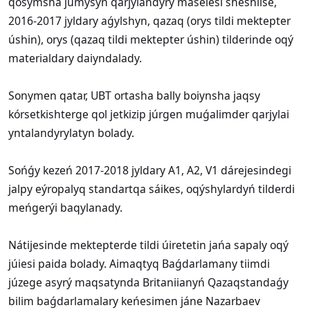
qosymsha jumysyn qarjylandyrý máselesi sheshilse,
2016-2017 jyldary aǵylshyn, qazaq (orys tildi mektepter
úshin), orys (qazaq tildi mektepter úshin) tilderinde oqý
materialdary daiyndalady.
​Sonymen qatar, UBT ortasha bally boiynsha jaqsy
kórsetkishterge qol jetkizip júrgen muǵalimder qarjylai
yntalandyrylatyn bolady.
​Sońǵy kezeń 2017-2018 jyldary A1, A2, V1 dárejesindegi
jalpy eýropalyq standartqa sáikes, oqýshylardyń tilderdi
meńgerýi baqylanady.
​Nátijesinde mektepterde tildi úiretetin jańa sapaly oqý
júiesi paida bolady. Aimaqtyq Baǵdarlamany tiimdi
júzege asyrý maqsatynda Britaniianyń Qazaqstandaǵy
bilim baǵdarlamalary keńesimen jáne Nazarbaev