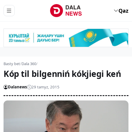
Qaz
Basty bet
/
Dala 360
/
Kóp til bilgenniń kókjiegi keń
Dalanews
29 tamyz, 2015