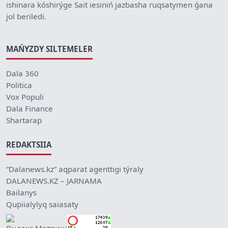
ishinara kóshirýge Sait iesiniń jazbasha ruqsatymen ǵana
jol beriledi.
MAŃYZDY SILTEMELER
Dala 360
Politica
Vox Populi
Dala Finance
Shartarap
REDAKTSIIA
“Dalanews.kz” aqparat agenttigi týraly
DALANEWS.KZ – JARNAMA
Bailanys
Qupiialylyq saiasaty