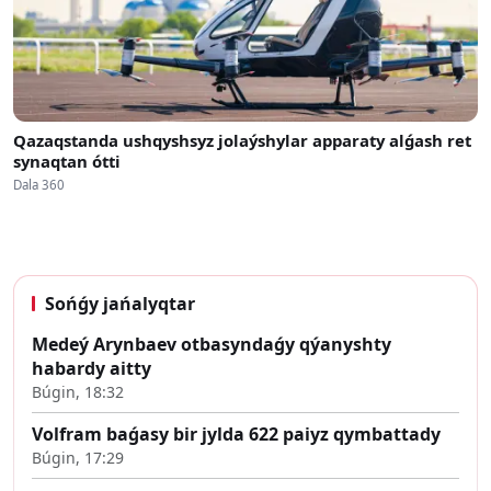
Qazaqstanda ushqyshsyz jolaýshylar apparaty alǵash ret
synaqtan ótti
Dala 360
Sońǵy jańalyqtar
Medeý Arynbaev otbasyndaǵy qýanyshty
habardy aitty
Búgin, 18:32
Volfram baǵasy bir jylda 622 paiyz qymbattady
Búgin, 17:29