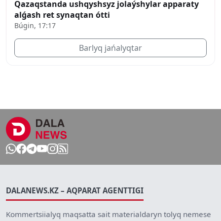
Qazaqstanda ushqyshsyz jolaýshylar apparaty
alǵash ret synaqtan ótti
Búgin, 17:17
Barlyq jańalyqtar
DALANEWS.KZ – AQPARAT AGENTTIGI
Kommertsiialyq maqsatta sait materialdaryn tolyq nemese