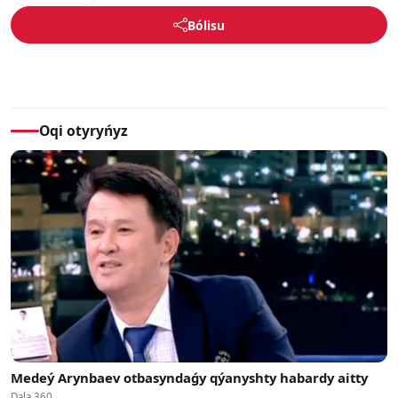
Bólisu
Oqi otyryńyz
Medeý Arynbaev otbasyndaǵy qýanyshty habardy aitty
Dala 360