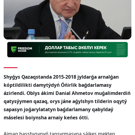
Shyǵys Qazaqstanda 2015-2018 jyldarǵa arnalǵan
kóptildilikti damytýdyń Óńirlik baǵdarlamasy
ázirlendi.
Oblys ákimi Danial Ahmetov muǵalimderdiń
qatysýymen qazaq, orys jáne aǵylshyn tilderin oqytý
sapasyn joǵarylatatyn baǵdarlamany qabyldaý
máselesi boiynsha arnaiy keńes ót
ti
.
​Aimaq basshysynyń tapsyrmasyna sáikes mektep