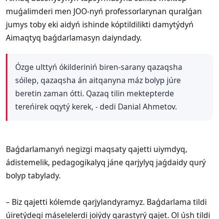
muǵalimderi men JOO-nyń professorlarynan quralǵan
jumys toby eki aidyń ishinde kóptildilikti damytýdyń
Aimaqtyq baǵdarlamasyn daiyndady.
Ózge ulttyń ókilderiniń biren-sarany qazaqsha
sóilep, qazaqsha án aitqanyna máz bolyp júre
beretin zaman ótti. Qazaq tilin mektepterde
tereńirek oqytý kerek, - dedi Danial Ahmetov.
​Baǵdarlamanyń negizgi maqsaty qajetti uiymdyq,
ádistemelik, pedagogikalyq jáne qarjylyq jaǵdaidy qurý
bolyp tabylady.
​– Biz qajetti kólemde qarjylandyramyz. Baǵdarlama tildi
úiretýdegi máselelerdi joiýdy qarastyrý qajet. Ol úsh tildi