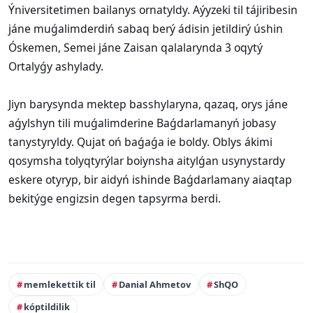
Ýniversitetimen bailanys ornatyldy. Aýyzeki til tájiribesin
jáne muǵalimderdiń sabaq berý ádisin jetildirý úshin
Óskemen, Semei jáne Zaisan qalalarynda 3 oqytý
Ortalyǵy ashylady.
Jiyn barysynda mektep basshylaryna, qazaq, orys jáne
aǵylshyn tili muǵalimderine Baǵdarlamanyń jobasy
tanystyryldy. Qujat oń baǵaǵa ie boldy. Oblys ákimi
qosymsha tolyqtyrýlar boiynsha aitylǵan usynystardy
eskere otyryp, bir aidyń ishinde Baǵdarlamany aiaqtap
bekitýge engizsin degen tapsyrma berdi.
memlekettik til
Danial Ahmetov
ShQO
kóptildilik