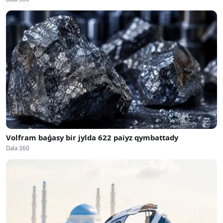
Volfram baǵasy bir jylda 622 paiyz qymbattady
Dala 360