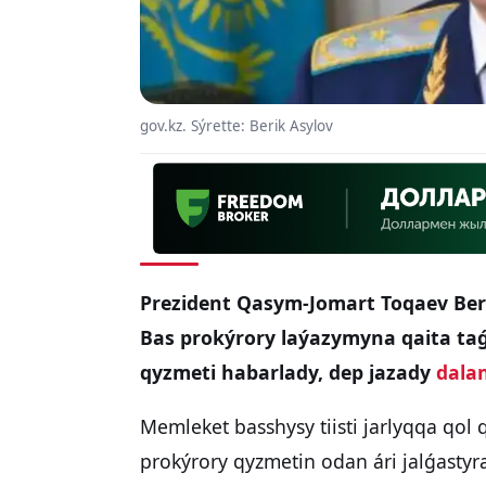
gov.kz. Sýrette: Berik Asylov
Prezident Qasym-Jomart Toqaev Ber
Bas prokýrory laýazymyna qaita ta
qyzmeti habarlady, dep jazady
dala
Memleket basshysy tiisti jarlyqqa qol 
prokýrory qyzmetin odan ári jalǵastyr