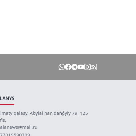
ILANYS
lmaty qalasy, Abylai han dańǵyly 79, 125
fis.
alanews@mail.ru
77019590709