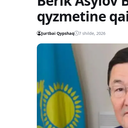
Berik Asylov 
qyzmetine qai
Jurtbai Qypshaq
7 shilde, 2026