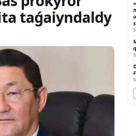
Bas prokýror
«
m
ta taǵaiyndaldy
o
s
5
M
q
5
D
F
5