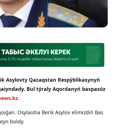
ik Asylovty Qazaqstan Respýblikasynyń
ǵaiyndady. Bul týraly Aqordanyń baspasóz
news.kz.
qoiǵan. Osylaisha Berik Asylov elimizdiń Bas
atyn boldy.