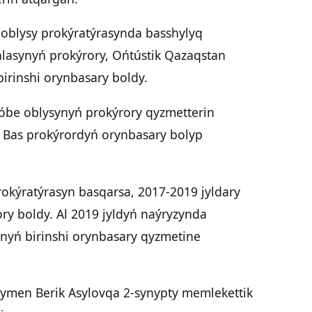
 oblysy prokýratýrasynda basshylyq
lasynyń prokýrory, Ońtústik Qazaqstan
irinshi orynbasary boldy.
qtóbe oblysynyń prokýrory qyzmetterin
n Bas prokýrordyń orynbasary bolyp
rokýratýrasyn basqarsa, 2017-2019 jyldary
ry boldy. Al 2019 jyldyń naýryzynda
nyń birinshi orynbasary qyzmetine
ǵymen Berik Asylovqa 2-synypty memlekettik