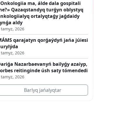
Onkologiia ma, álde dala gospitali
e?» Qazaqstandyq turǵyn oblystyq
nkologiialyq ortalyqtaǵy jaǵdaidy
ynǵa aldy
 tamyz, 2026
ÁMS qarajatyn qorǵaýdyń jańa júiesi
urylýda
 tamyz, 2026
ariǵa Nazarbaevanyń bailyǵy azaiyp,
orbes reitinginde úsh saty tómendedi
 tamyz, 2026
Barlyq jańalyqtar