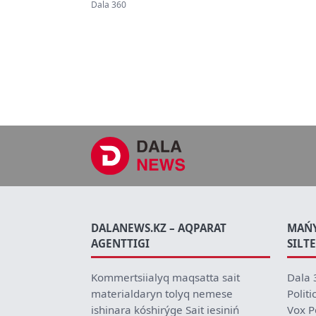
oblystyq onkologiialyq
Dala 360
ortalyqtaǵy jaǵdaidy synǵa
aldy
DALANEWS.KZ – AQPARAT
MAŃ
AGENTTIGI
SILT
Kommertsiialyq maqsatta sait
Dala 
materialdaryn tolyq nemese
Politi
ishinara kóshirýge Sait iesiniń
Vox P