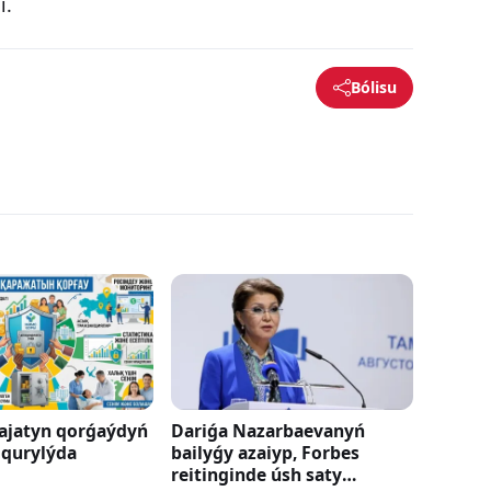
i.
Bólisu
jatyn qorǵaýdyń
Dariǵa Nazarbaevanyń
i qurylýda
bailyǵy azaiyp, Forbes
reitinginde úsh saty