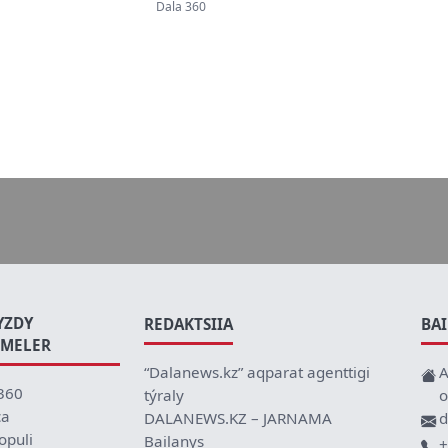
tómendedi
Dala 360
YZDY
REDAKTSIIA
BA
EMELER
“Dalanews.kz” aqparat agenttigi
A
360
týraly
o
ca
DALANEWS.KZ – JARNAMA
d
opuli
Bailanys
+