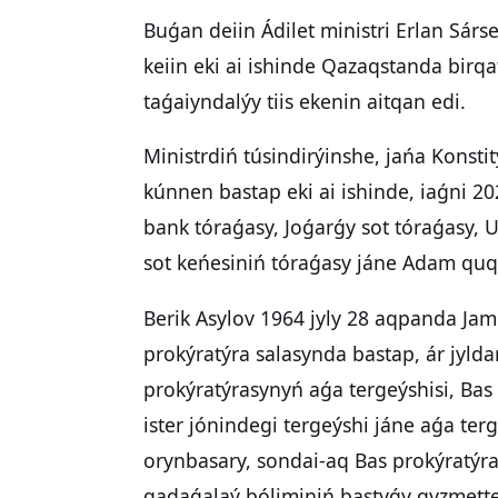
Buǵan deiin Ádilet ministri Erlan Sár
keiin eki ai ishinde Qazaqstanda birqa
taǵaiyndalýy tiis ekenin aitqan edi.
Ministrdiń túsindirýinshe, jańa Konsti
kúnnen bastap eki ai ishinde, iaǵni 202
bank tóraǵasy, Joǵarǵy sot tóraǵasy, U
sot keńesiniń tóraǵasy jáne Adam quqy
Berik Asylov 1964 jyly 28 aqpanda Ja
prokýratýra salasynda bastap, ár jyld
prokýratýrasynyń aǵa tergeýshisi, Ba
ister jónindegi tergeýshi jáne aǵa ter
orynbasary, sondai-aq Bas prokýratýra
qadaǵalaý bóliminiń bastyǵy qyzmette