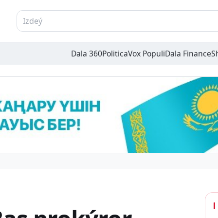
Dala 360
Politica
Vox Populi
Dala Finance
S