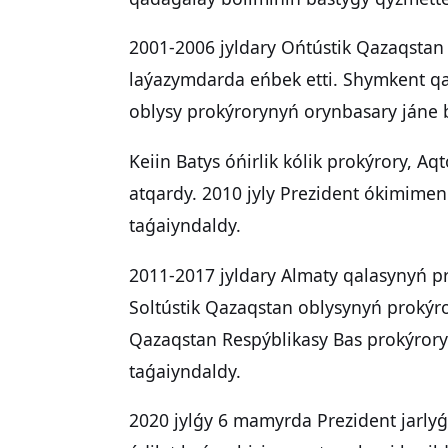
2001-2006 jyldary Ońtústik Qazaqstan
laýazymdarda eńbek etti. Shymkent qa
oblysy prokýrorynyń orynbasary jáne b
Keiin Batys óńirlik kólik prokýrory, A
atqardy. 2010 jyly Prezident ókimime
taǵaiyndaldy.
2011-2017 jyldary Almaty qalasynyń p
Soltústik Qazaqstan oblysynyń prokýro
Qazaqstan Respýblikasy Bas prokýrory
taǵaiyndaldy.
2020 jylǵy 6 mamyrda Prezident jarly