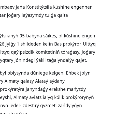
sembaev jańa Konstitýtsiia kúshine engennen
tar joǵary laýazymdy tulǵa qaita
týtsiianyń 95-babyna sáikes, ol kúshine engen
6 jylǵy 1 shildeden keiin Bas prokýror, Ulttyq
lttyq qaýipsizdik komitetiniń tóraǵasy, Joǵary
qtary jónindegi ýákil taǵaiyndalýy qajet.
mbyl oblysynda dúniege kelgen. Eńbek jolyn
ary Almaty qalasy Alataý aýdany
s prokýratýra janyndaǵy erekshe mańyzdy
geýshi, Almaty aviatsiialyq kólik prokýrorynyń
nyń jedel-izdestirý qyzmeti zańdylyǵyn
rin atqarǵan.