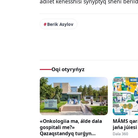
ádilet keńesshisi synyptyq sheni berild
Berik Asylov
Oqi otyryńyz
«Onkologiia ma, álde dala
MÁMS qara
gospitali me?»
jańa júies
Qazaqstandyq turǵyn
Dala 360