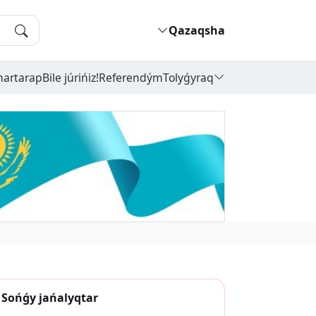
Qazaqsha
hartarap
Bile júrińiz!
Referendým
Tolyǵyraq
Sońǵy jańalyqtar