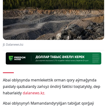
JI: Dalanews.kz
Abai oblysynda memlekettik orman qory aýmaǵynda
paidaly qazbalardy zańsyz óndirý faktisi toqtatyldy, dep
habarlaidy
dalanews.kz.
Abai oblysynyń Mamandandyrylǵan tabiǵat qorǵaý