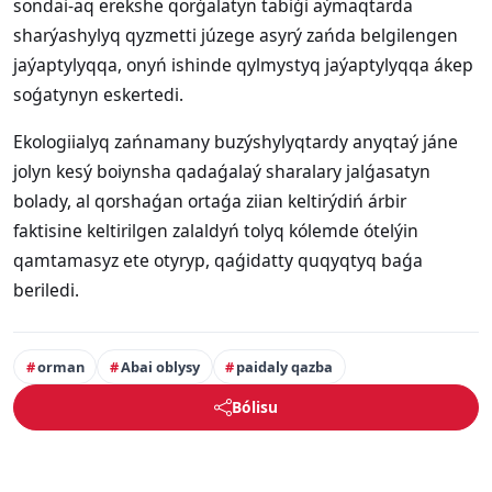
sondai-aq erekshe qorǵalatyn tabiǵi aýmaqtarda
sharýashylyq qyzmetti júzege asyrý zańda belgilengen
jaýaptylyqqa, onyń ishinde qylmystyq jaýaptylyqqa ákep
soǵatynyn eskertedi.
Ekologiialyq zańnamany buzýshylyqtardy anyqtaý jáne
jolyn kesý boiynsha qadaǵalaý sharalary jalǵasatyn
bolady, al qorshaǵan ortaǵa ziian keltirýdiń árbir
faktisine keltirilgen zalaldyń tolyq kólemde ótelýin
qamtamasyz ete otyryp, qaǵidatty quqyqtyq baǵa
beriledi.
orman
Abai oblysy
paidaly qazba
Bólisu