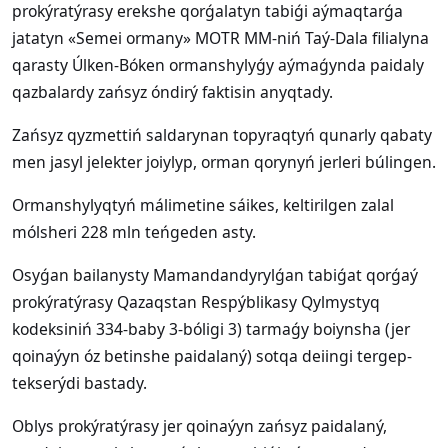
prokýratýrasy erekshe qorǵalatyn tabiǵi aýmaqtarǵa
jatatyn «Semei ormany» MOTR MM-niń Taý-Dala filialyna
qarasty Úlken-Bóken ormanshylyǵy aýmaǵynda paidaly
qazbalardy zańsyz óndirý faktisin anyqtady.
Zańsyz qyzmettiń saldarynan topyraqtyń qunarly qabaty
men jasyl jelekter joiylyp, orman qorynyń jerleri búlingen.
Ormanshylyqtyń málimetine sáikes, keltirilgen zalal
mólsheri 228 mln teńgeden asty.
Osyǵan bailanysty Mamandandyrylǵan tabiǵat qorǵaý
prokýratýrasy Qazaqstan Respýblikasy Qylmystyq
kodeksiniń 334-baby 3-bóligi 3) tarmaǵy boiynsha (jer
qoinaýyn óz betinshe paidalaný) sotqa deiingi tergep-
tekserýdi bastady.
Oblys prokýratýrasy jer qoinaýyn zańsyz paidalaný,