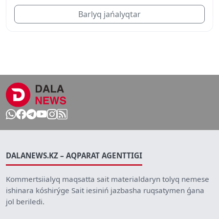
Barlyq jańalyqtar
DALANEWS.KZ – AQPARAT AGENTTIGI
Kommertsiialyq maqsatta sait materialdaryn tolyq nemese
ishinara kóshirýge Sait iesiniń jazbasha ruqsatymen ǵana
jol beriledi.