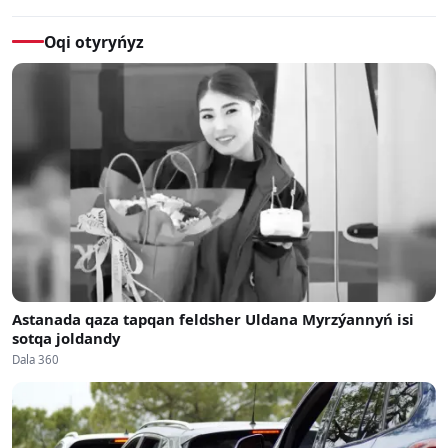
Oqi otyryńyz
Astanada qaza tapqan feldsher Uldana Myrzýannyń isi
sotqa joldandy
Dala 360