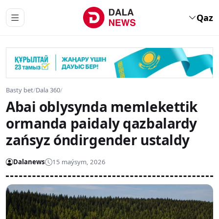
Qaz
Basty bet
/
Dala 360
/
Abai oblysynda memlekettik
ormanda paidaly qazbalardy
zańsyz óndirgender ustaldy
Dalanews
15 maýsym, 2026