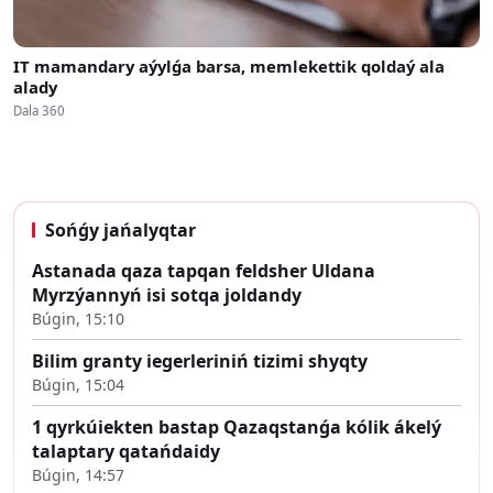
IT mamandary aýylǵa barsa, memlekettik qoldaý ala
alady
Dala 360
Sońǵy jańalyqtar
Astanada qaza tapqan feldsher Uldana
Myrzýannyń isi sotqa joldandy
Búgin, 15:10
Bilim granty iegerleriniń tizimi shyqty
Búgin, 15:04
1 qyrkúiekten bastap Qazaqstanǵa kólik ákelý
talaptary qatańdaidy
Búgin, 14:57