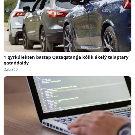
1 qyrkúiekten bastap Qazaqstanǵa kólik ákelý talaptary
qatańdaidy
Dala 360