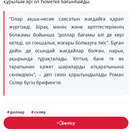
құрылым әрі ол Үкіметке бағынбайды.
"Олар ақша-несие саясатын жағдайға қарап
жүргізеді. Бірақ менің және әріптестерімнің
болжамы бойынша "доллар бағамы әлі де кері
кетеді, ол соншалық жоғары болмауға тиіс". Бұған
дейін де осындай жағдайлар болған, нарық
ақырында тұрақталады. Ұлттық банк те өз
тарапынан қажет шараларды атқаратынына
сенімдімін", – деп сөзін қорытындылады Роман
Скляр бүгін брифингте.
доллар
скляр
Бөлісу