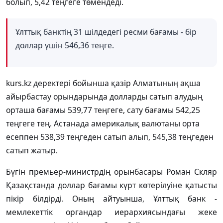
болып, 5,42 теңгеге төмендеді.
Ұлттық банктің 31 шілдедегі ресми бағамы - бір
доллар үшін 546,36 теңге.
kurs.kz деректері бойынша қазір Алматының ақша
айырбастау орындарында долларды сатып алудың
орташа бағамы 539,77 теңгеге, сату бағамы 542,25
теңгеге тең. Астанада америкалық валютаны орта
есеппен 538,39 теңгеден сатып алып, 545,38 теңгеден
сатып жатыр.
Бүгін премьер-министрдің орынбасары Роман Скляр
Қазақстанда доллар бағамы күрт көтерілуіне қатысты
пікір білдірді. Оның айтуынша, Ұлттық банк -
мемлекеттік органдар иерархиясындағы жеке