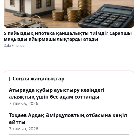
5 пайыздық ипотека қаншалықты тиімді? Сарапшы
маңызды айырмашылықтарды атады
Dala Finance
Соңғы жаңалықтар
Атырауда құбыр ауыстыру кезіндегі
алаяқтық үшін бес адам сотталды
7 тамыз, 2026
Тоқаев Ардақ Әмірқұловтың отбасына көңіл
айтты
7 тамыз, 2026