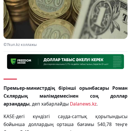
©7kun.kz коллажы
Премьер-министрдің бірінші орынбасары Роман
Склярдың мәлімдемесінен соң доллар
арзандады
, деп хабарлайды
Dalanews.kz
.
KASE-дегі күндізгі сауда-саттық қорытындысы
бойынша доллардың орташа бағамы 540,78 теңге