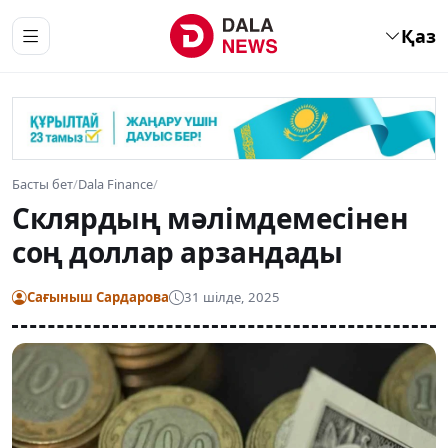
Қаз
Басты бет
/
Dala Finance
/
Склярдың мәлімдемесінен
соң доллар арзандады
Сағыныш Сардарова
31 шілде, 2025