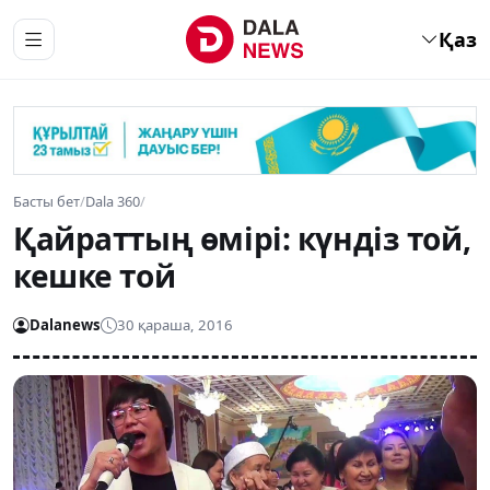
Қаз
Басты бет
/
Dala 360
/
Қайраттың өмірі: күндіз той,
кешке той
Dalanews
30 қараша, 2016