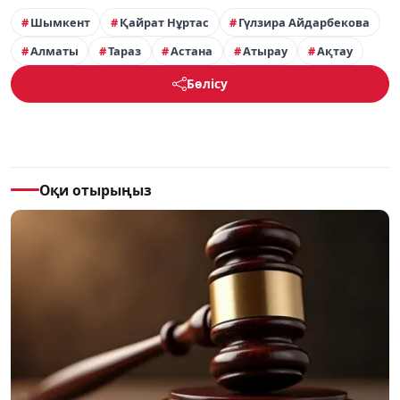
Шымкент
Қайрат Нұртас
Гүлзира Айдарбекова
Алматы
Тараз
Астана
Атырау
Ақтау
Бөлісу
Оқи отырыңыз