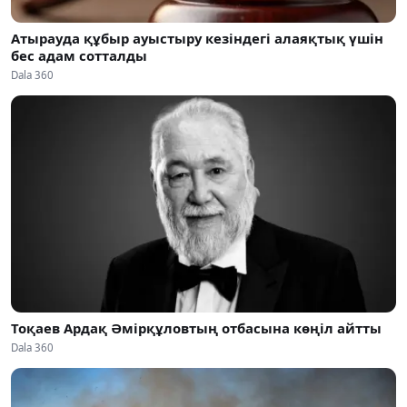
Атырауда құбыр ауыстыру кезіндегі алаяқтық үшін
бес адам сотталды
Dala 360
Тоқаев Ардақ Әмірқұловтың отбасына көңіл айтты
Dala 360