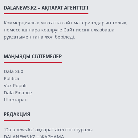
DALANEWS.KZ – АҚПАРАТ АГЕНТТІГІ
Коммерциялық мақсатта сайт материалдарын толық
немесе ішінара көшіруге Сайт иесінің жазбаша
рұқсатымен ғана жол беріледі.
МАҢЫЗДЫ СІЛТЕМЕЛЕР
Dala 360
Politica
Vox Populi
Dala Finance
Шартарап
РЕДАКЦИЯ
“Dalanews.kz” ақпарат агенттігі туралы
DALANEWS.KZ – ЖАРНАМА