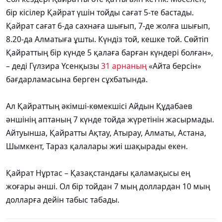
бір кісілер Қайрат үшін тойды сағат 5-те бастады.
Қайрат сағат 6-да сахнаға шығып, 7-де жолға шығып,
8.20-да Алматыға ұшты. Күндіз той, кешке той. Сөйтіп
Қайраттың бір күнде 5 қалаға барған күндері болған»,
– деді Гүлзира Үсенқызы
31 арнаның
«Айта берсін»
бағдарламасына берген сұхбатында.
Ал Қайраттың әкімші-көмекшісі Айдын Құдабаев
әншінің аптаның 7 күнде тойда жүретінін жасырмады.
Айтуынша, Қайратты Ақтау, Атырау, Алматы, Астана,
Шымкент, Тараз қалалары жиі шақырады екен.
Қайрат Нұртас – Қазақстандағы қаламақысы ең
жоғары әнші. Ол бір тойдан 7 мың доллардан 10 мың
долларға дейін табыс табады.