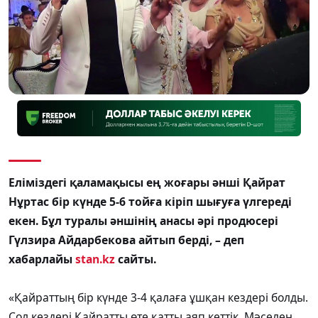
Еліміздегі қаламақысы ең жоғары әнші Қайрат
Нұртас бір күнде 5-6 тойға кіріп шығуға үлгереді
екен. Бұл туралы әншінің анасы әрі продюсері
Гүлзира Айдарбекова айтып берді, – деп
хабарлайы
stan.kz
сайты.
«Қайраттың бір күнде 3-4 қалаға ұшқан кездері болды.
Сол кездері Қайратты өте қатты аяп кеттік. Мәселен,