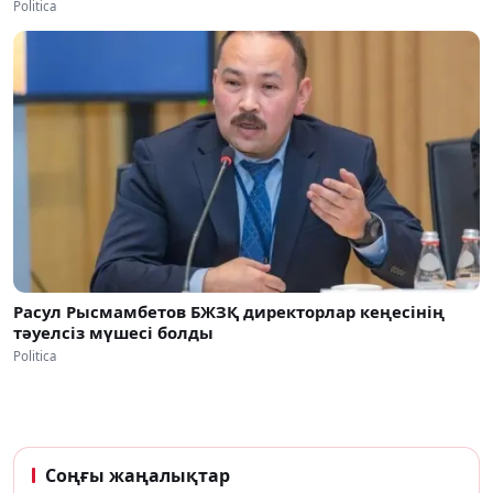
Politica
Расул Рысмамбетов БЖЗҚ директорлар кеңесінің
тәуелсіз мүшесі болды
Politica
Соңғы жаңалықтар