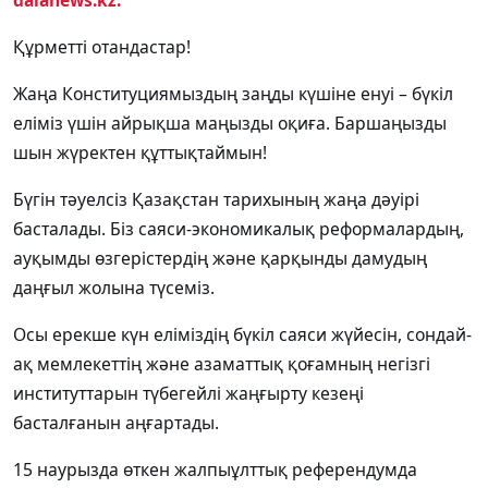
dalanews.kz.
Құрметті отандастар!
Жаңа Конституциямыздың заңды күшіне енуі – бүкіл
еліміз үшін айрықша маңызды оқиға. Баршаңызды
шын жүректен құттықтаймын!
Бүгін тәуелсіз Қазақстан тарихының жаңа дәуірі
басталады. Біз саяси-экономикалық реформалардың,
ауқымды өзгерістердің және қарқынды дамудың
даңғыл жолына түсеміз.
Осы ерекше күн еліміздің бүкіл саяси жүйесін, сондай-
ақ мемлекеттің және азаматтық қоғамның негізгі
институттарын түбегейлі жаңғырту кезеңі
басталғанын аңғартады.
15 наурызда өткен жалпыұлттық референдумда