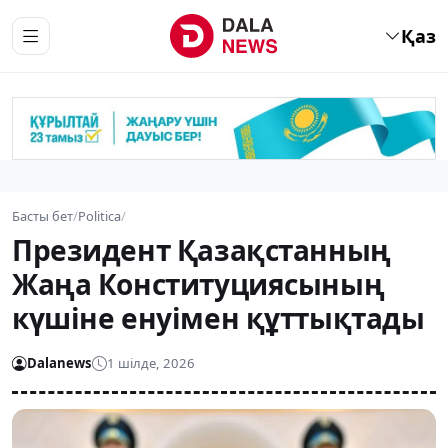
Қаз
Басты бет
/
Politica
/
Президент Қазақстанның
Жаңа Конституциясының
күшіне енуімен құттықтады
Dalanews
1 шілде, 2026