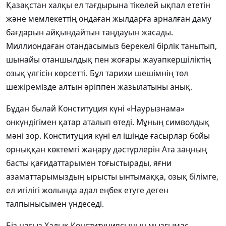
Қазақстан халқы ел тағдырына тікелей ықпал ететін
және мемлекеттің ондаған жылдарға арналған даму
бағдарын айқындайтын таңдауын жасады.
Миллиондаған отандасымыз берекелі бірлік танытып,
шынайы отаншылдық пен жоғары жауапкершіліктің
озық үлгісін көрсетті. Бұл тарихи шешімнің төл
шежіремізде алтын әріппен жазылатыны анық.
Бұдан былай Конституция күні «Наурызнама»
онкүндігімен қатар аталып өтеді. Мұның символдық
мәні зор. Конституция күні ел ішінде ғасырлар бойы
орныққан көктемгі жаңару дәстүрлерін Ата заңның
басты қағидаттарымен тоғыстырады, яғни
азаматтарымыздың ырысты ынтымаққа, озық білімге,
ел игілігі жолында адал еңбек етуге деген
талпынысымен үндеседі.
Біз нағыз Халық Конституциясының мызғымас