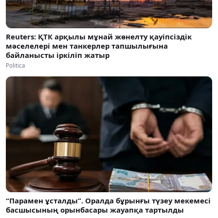
Reuters: ҚТК арқылы мұнай жөнелту қауіпсіздік
мәселелері мен танкерлер тапшылығына
байланысты іркіліп жатыр
Politica
“Парамен ұсталды”. Оралда бұрынғы түзеу мекемесі
басшысының орынбасары жауапқа тартылды