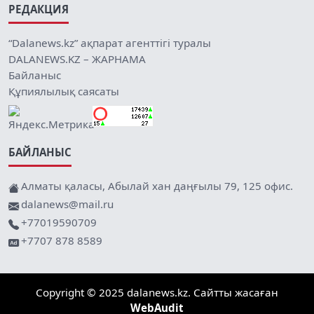
РЕДАКЦИЯ
“Dalanews.kz” ақпарат агенттігі туралы
DALANEWS.KZ – ЖАРНАМА
Байланыс
Құпиялылық саясаты
БАЙЛАНЫС
Алматы қаласы, Абылай хан даңғылы 79, 125 офис.
dalanews@mail.ru
+77019590709
+7707 878 8589
Copyright © 2025 dalanews.kz. Сайтты жасаған
WebAudit