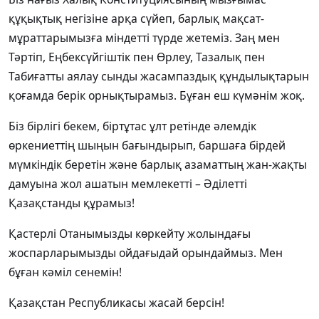
құқықтық негізіне арқа сүйеп, барлық мақсат-
мұраттарымызға міндетті түрде жетеміз. Заң мен
Тәртіп, Еңбексүйгіштік пен Өрлеу, Тазалық пен
Табиғатты аялау сынды жасампаздық құндылықтарын
қоғамда берік орнықтырамыз. Бұған еш күмәнім жоқ.
Біз бірлігі бекем, біртұтас ұлт ретінде әлемдік
өркениеттің шыңын бағындырып, баршаға бірдей
мүмкіндік беретін және барлық азаматтың жан-жақты
дамуына жол ашатын мемлекетті – Әділетті
Қазақстанды құрамыз!
Қастерлі Отанымызды көркейту жолындағы
жоспарларымызды ойдағыдай орындаймыз. Мен
бұған кәміл сенемін!
Қазақстан Республикасы жасай берсін!