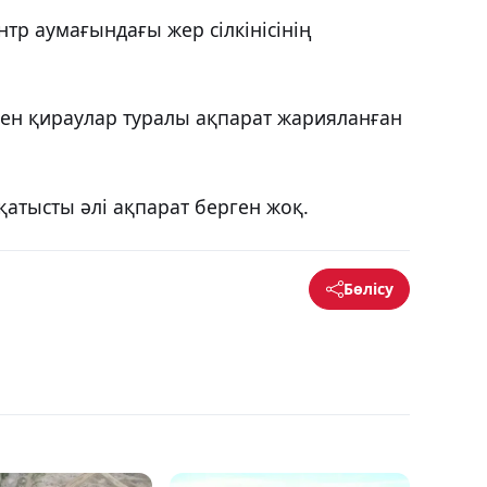
тр аумағындағы жер сілкінісінің
мен қираулар туралы ақпарат жарияланған
 қатысты әлі ақпарат берген жоқ.
Бөлісу