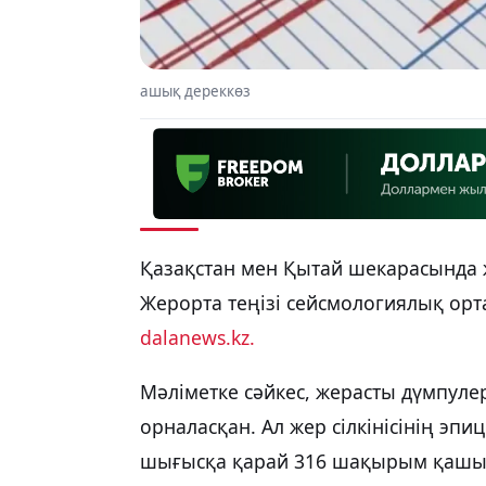
ашық дереккөз
Қазақстан мен Қытай шекарасында же
Жерорта теңізі сейсмологиялық орт
dalanews.kz.
Мәліметке сәйкес, жерасты дүмпуле
орналасқан. Ал жер сілкінісінің эпи
шығысқа қарай 316 шақырым қашық