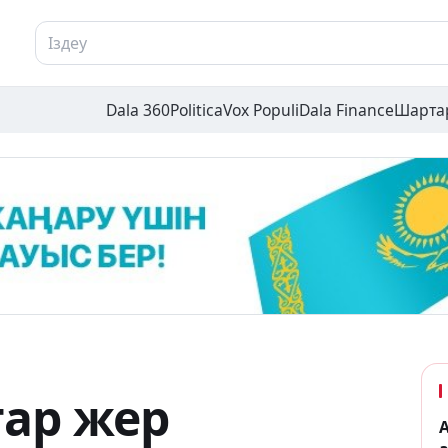
Dala 360
Politica
Vox Populi
Dala Finance
Шарта
ар жер