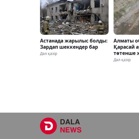
Астанада жарылыс болды:
Алматы о
Зардап шеккендер бар
Қарасай 
төтенше 
Дәл қазір
жарияла
Дәл қазір