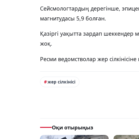
Сейсмологтардың дерегінше, эпицен
магнитудасы 5,9 болған.
Қазіргі уақытта зардап шеккендер 
жоқ.
Ресми ведомстволар жер сілкінісіне
жер сілкінісі
Оқи отырыңыз