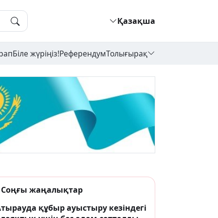
Қазақша
рап
Біле жүріңіз!
Референдум
Толығырақ
Соңғы жаңалықтар
Атырауда құбыр ауыстыру кезіндегі