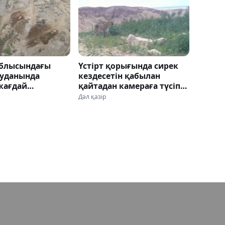
блысындағы
Үстірт қорығында сирек
ауданында
кездесетін қабылан
жағдай
қайтадан камераға түсіп
нды
қалды
Дәл қазір