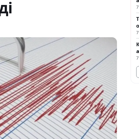
ді
7
7
7