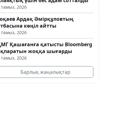
алаяқтық үшін бес адам сотталды
 тамыз, 2026
Тоқаев Ардақ Әмірқұловтың
отбасына көңіл айтты
 тамыз, 2026
ҚМГ Қашағанға қатысты Bloomberg
ақпаратын жоққа шығарды
 тамыз, 2026
Барлық жаңалықтар