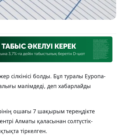
р сілкінісі болды. Бұл туралы Еуропа-
алығы мәлімдеді, деп хабарлайды
рінің ошағы 7 шақырым тереңдікте
центрі Алматы қаласынан солтүстік-
тықта тіркелген.