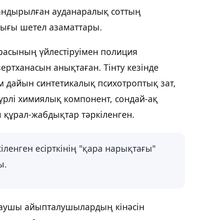
андырылған ауданаралық соттың
лығы шетел азаматтары.
расының үйлестіруімен полиция
ертханасын анықтаған. Тінту кезінде
м дайын синтетикалық психотроптық зат,
түрлі химиялық компонент, сондай-ақ
ы құрал-жабдықтар тәркіленген.
енген есірткінің "қара нарықтағы"
ы.
таушы айыпталушылардың кінәсін