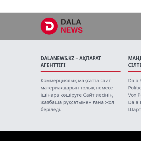
DALANEWS.KZ – АҚПАРАТ
МАҢ
АГЕНТТІГІ
СІЛТ
Коммерциялық мақсатта сайт
Dala 
материалдарын толық немесе
Politi
ішінара көшіруге Сайт иесінің
Vox P
жазбаша рұқсатымен ғана жол
Dala 
беріледі.
Шарт