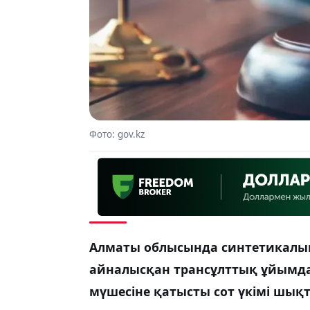
Фото: gov.kz
Алматы облысында синтетикалық 
айналысқан трансұлттық ұйымд
мүшесіне қатысты сот үкімі шық