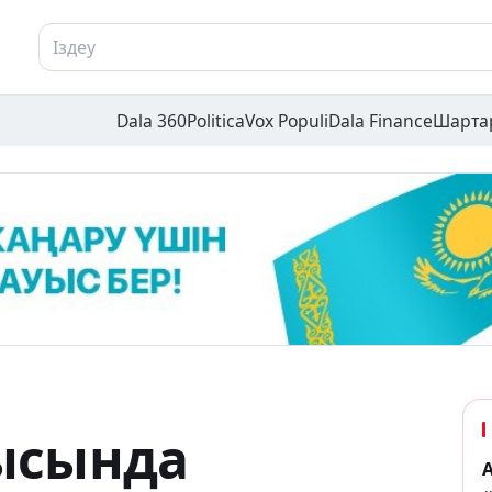
Dala 360
Politica
Vox Populi
Dala Finance
Шарта
ысында