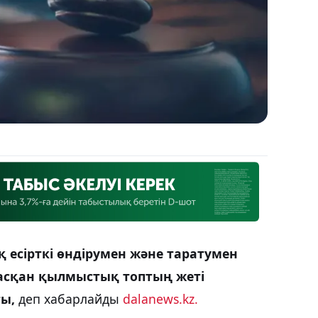
есірткі өндірумен және таратумен
асқан қылмыстық топтың жеті
ты,
деп хабарлайды
dalanews.kz.