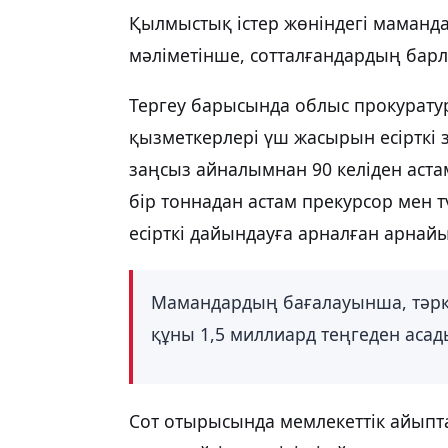
Қылмыстық істер жөніндегі маманд
мәліметінше, сотталғандардың бар
Тергеу барысында облыс прокурату
қызметкерлері үш жасырын есірткі з
заңсыз айналымнан 90 келіден аста
бір тоннадан астам прекурсор мен 
есірткі дайындауға арналған арнай
Мамандардың бағалауынша, тәркіл
құны 1,5 миллиард теңгеден асад
Сот отырысында мемлекеттік айып