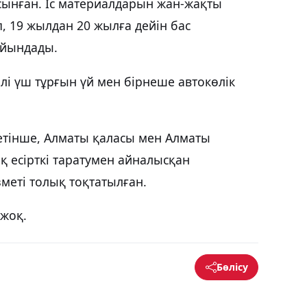
ұсынған. Іс материалдарын жан-жақты
п, 19 жылдан 20 жылға дейін бас
айындады.
лі үш тұрғын үй мен бірнеше автокөлік
тінше, Алматы қаласы мен Алматы
 есірткі таратумен айналысқан
меті толық тоқтатылған.
 жоқ.
Бөлісу