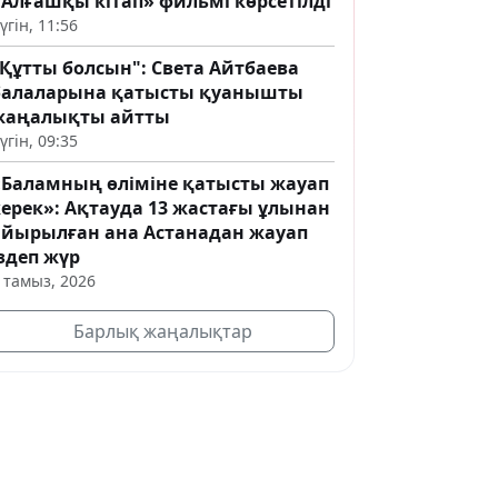
«Алғашқы кітап» фильмі көрсетілді
үгін, 11:56
"Құтты болсын": Света Айтбаева
балаларына қатысты қуанышты
жаңалықты айтты
үгін, 09:35
«Баламның өліміне қатысты жауап
керек»: Ақтауда 13 жастағы ұлынан
айырылған ана Астанадан жауап
здеп жүр
 тамыз, 2026
Барлық жаңалықтар