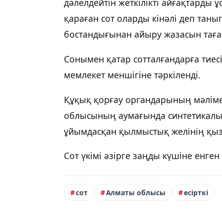
дәлелдейтін жеткілікті айғақтарды 
қараған сот оларды кінәлі деп таны
бостандығынан айыру жазасын тағ
Сонымен қатар сотталғандарға тиесі
мемлекет меншігіне тәркіленді.
Құқық қорғау органдарының мәліме
облысының аумағында синтетикалық
ұйымдасқан қылмыстық желінің қыз
Сот үкімі әзірге заңды күшіне енген
сот
Алматы облысы
есірткі