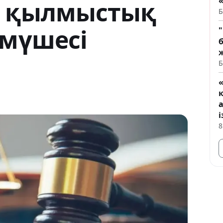
қ қылмыстық
Б
 мүшесі
Б
і
8