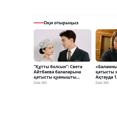
Оқи отырыңыз
"Құтты болсын": Света
«Баламны
Айтбаева балаларына
қатысты 
қатысты қуанышты
Ақтауда 1
жаңалықты айтты
ұлынан а
Dala 360
Dala 360
Астанадан
жүр