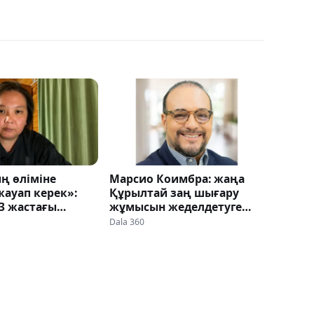
ң өліміне
Марсио Коимбра: жаңа
жауап керек»:
Құрылтай заң шығару
3 жастағы
жұмысын жеделдетуге
йырылған ана
және институционалдық
Dala 360
 жауап іздеп
негіздерді нығайтуға
жағдай жасайды