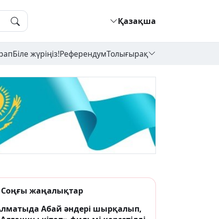
Қазақша
рап
Біле жүріңіз!
Референдум
Толығырақ
Соңғы жаңалықтар
Алматыда Абай әндері шырқалып,