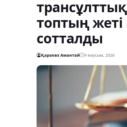
трансұлтты
топтың жеті
сотталды
Қаракөз Амантай
9 маусым, 2026