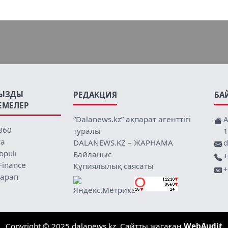
ЫЗДЫ
РЕДАКЦИЯ
БА
ЕМЕЛЕР
“Dalanews.kz” ақпарат агенттігі
А
360
туралы
1
ca
DALANEWS.KZ – ЖАРНАМА
d
opuli
Байланыс
+
Finance
Құпиялылық саясаты
+
арап
Copyright © 2025 dalanews.kz. Сайтты жасаған
WebAudit