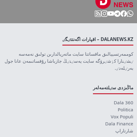
DALANEWS.KZ – اقپارات اگەنتتٸگٸ
كوممەرتسييالىق ماقساتتا سايت ماتەريالدارىن تولىق نەمەسە
ٸشٸنارا كٶشٸرۋگە سايت يەسٸنٸڭ جازباشا رۇقساتىمەن عانا جول
بەرٸلەدٸ.
ماڭىزدى سٸلتەمەلەر
Dala 360
Politica
Vox Populi
Dala Finance
شارتاراپ