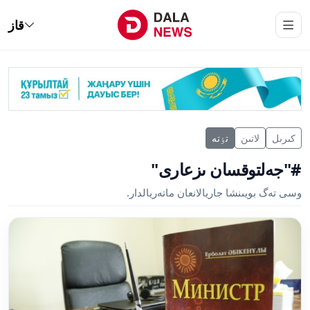
قاز
كىرىل
لاتىن
تٶتە
#"جەلتوقسان ىزعارى"
وسى تەگ بويىنشا جاريالانعان ماتەريالدار.