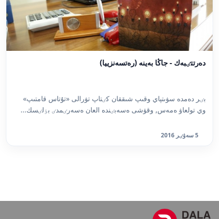
دەرتتٸبەك - جاڭا بەينە (رەتسەنزييا)
بٸر دەمدە سۋىتپاي وقىپ شىققان كٸتاپ تۋرالى «تۇتاس قامتىپ»
وي تولعاۋ ەمەس, وقۋشى ەسەبٸندە العان ەسەرٸمدٸ بٶلٸسك...
5 سەۋٸر 2016