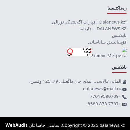
رەداكتسييا
“Dalanews.kz” اقپارات اگەنتتٸگٸ تۋرالى
DALANEWS.KZ – جارناما
بايلانىس
قۇپييالىلىق ساياساتى
بايلانىس
الماتى قالاسى, ابىلاي حان داڭعىلى 79, 125 وفيس.
dalanews@mail.ru
+77019590709
+7707 878 8589
Copyright © 2025 dalanews.kz. سايتتى جاساعان
WebAudit