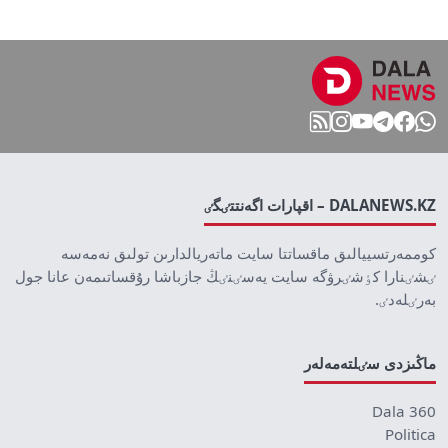
DALANEWS.KZ – اقپارات اگەنتتٸگٸ
كوممەرتسييالىق ماقساتتا سايت ماتەريالدارىن تولىق نەمەسە
ٸشٸنارا كٶشٸرۋگە سايت يەسٸنٸڭ جازباشا رۇقساتىمەن عانا جول
بەرٸلەدٸ.
ماڭىزدى سٸلتەمەلەر
Dala 360
Politica