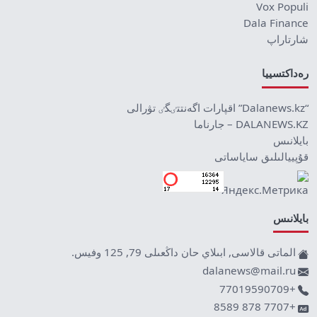
Vox Populi
Dala Finance
شارتاراپ
رەداكتسييا
“Dalanews.kz” اقپارات اگەنتتٸگٸ تۋرالى
DALANEWS.KZ – جارناما
بايلانىس
قۇپييالىلىق ساياساتى
بايلانىس
الماتى قالاسى, ابىلاي حان داڭعىلى 79, 125 وفيس.
dalanews@mail.ru
+77019590709
+7707 878 8589