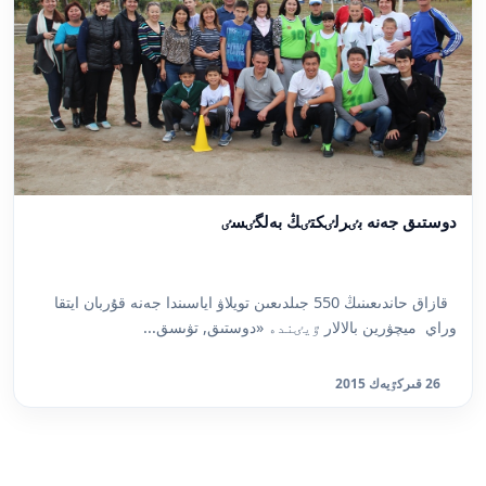
دوستىق جەنە بٸرلٸكتٸڭ بەلگٸسٸ
قازاق حاندىعىنىڭ 550 جىلدىعىن تويلاۋ اياسىندا جەنە قۇربان ايتقا
وراي ميچۋرين بالالار ٷيٸندە «دوستىق, تۋىسق...
26 قىركٷيەك 2015