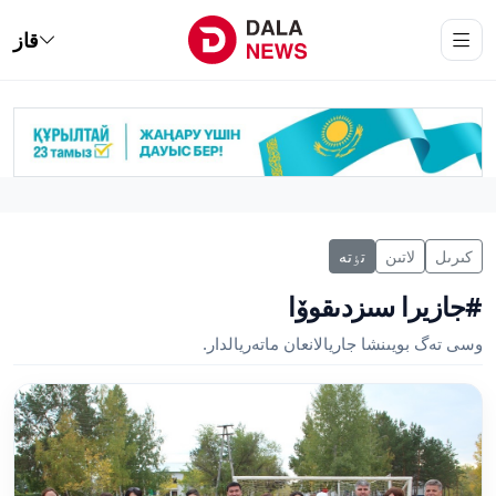
قاز
كىرىل
لاتىن
تٶتە
#جازيرا سىزدىقوۆا
وسى تەگ بويىنشا جاريالانعان ماتەريالدار.