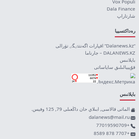
Vox Populi
Dala Finance
شارتاراپ
رەداكتسييا
“Dalanews.kz” اقپارات اگەنتتٸگٸ تۋرالى
DALANEWS.KZ – جارناما
بايلانىس
قۇپييالىلىق ساياساتى
بايلانىس
الماتى قالاسى, ابىلاي حان داڭعىلى 79, 125 وفيس.
dalanews@mail.ru
+77019590709
+7707 878 8589