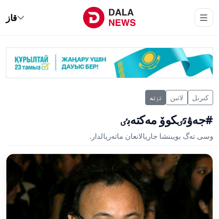
قاز
كىرىل
لاتىن
تٶتە
#جەۋتٸكوۆ مەكتەبٸ
وسى تەگ بويىنشا جاريالانعان ماتەريالدار.