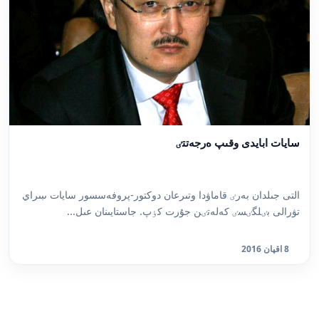
سايات ابايدى وقىپ ەرجەتتٸ
التى جىلدان بەرٸ قاماۋدا وتىرعان دوكتور-پروفەسسور سايات ىبىراي
تۋرالى بٸلگٸسٸ كەلەتٸن جۇرت كٶپ. جاستايىنان عىل...
8 اقپان 2016