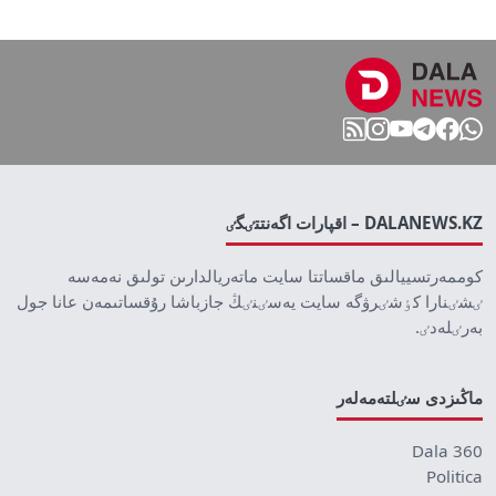
DALANEWS.KZ – اقپارات اگەنتتٸگٸ
كوممەرتسييالىق ماقساتتا سايت ماتەريالدارىن تولىق نەمەسە
ٸشٸنارا كٶشٸرۋگە سايت يەسٸنٸڭ جازباشا رۇقساتىمەن عانا جول
بەرٸلەدٸ.
ماڭىزدى سٸلتەمەلەر
Dala 360
Politica