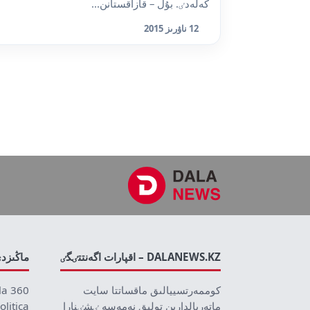
كەلەدٸ. بۇل – قازاقستانن...
12 ناۋرىز 2015
DALANEWS.KZ – اقپارات اگەنتتٸگٸ
ماڭىزد
كوممەرتسييالىق ماقساتتا سايت
la 360
ماتەريالدارىن تولىق نەمەسە ٸشٸنارا
olitica