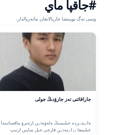
#جاقپا ماي
وسى تەگ بويىنشا جاريالانعان ماتەريالدار.
جاراقاتتى تەز جازۋدىڭ جولى
ەلٸمٸزدە عىلىمنىڭ ەلەۋەتٸن ارتتىرۋ ماقساتىندا
عىلىمعا بٶلٸنەتٸن قارجى جىل سايىن ارتىپ