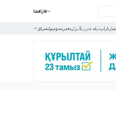
قازاقشا
شارتاراپ
بٸلە جٷرٸڭٸز!
رەفەرەندۋم
تولىعىراق