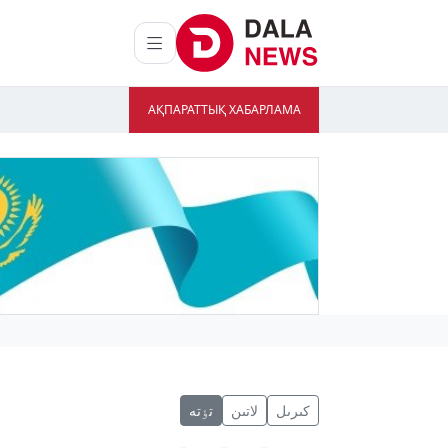
АҚПАРАТТЫҚ ХАБАРЛАМА
كىرىل
لاتىن
تٶتە