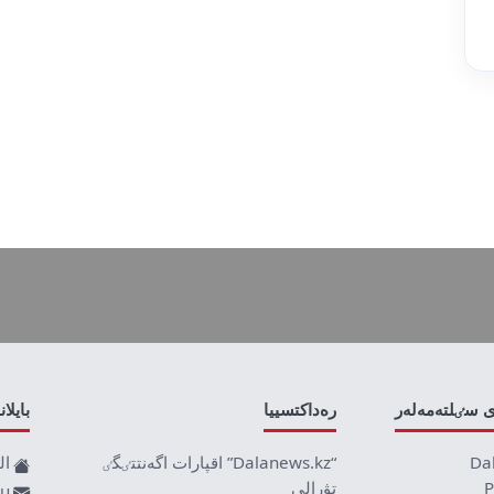
ى سٸلتەمەلەر
رەداكتسييا
بايلا
Da
“Dalanews.kz” اقپارات اگەنتتٸگٸ
ال
P
تۋرالى
ru