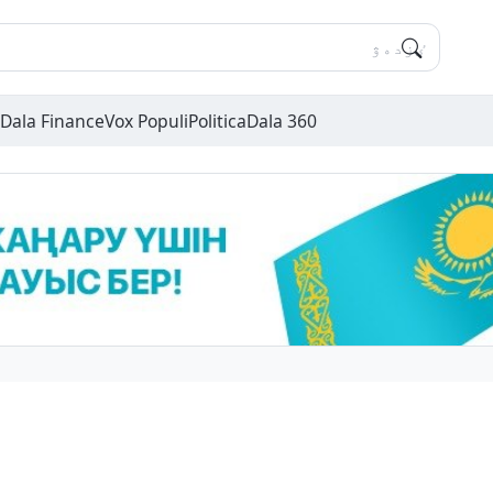
Dala Finance
Vox Populi
Politica
Dala 360