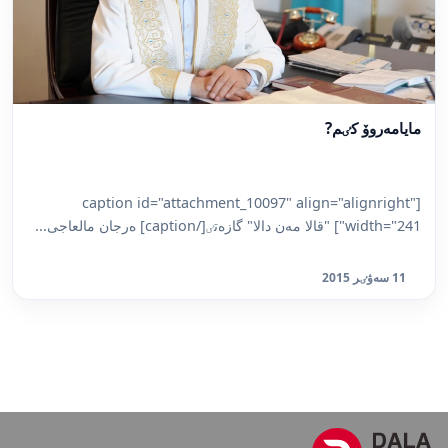
مايامەروۆ كٸم?
[caption id="attachment_10097" align="alignright"
width="241"] "قالا مەن دالا" گازەتٸ[/caption] ەرجان مالعاجى...
11 سەۋٸر 2015