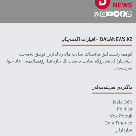
DALANEWS.KZ – اقپارات اگەنتتٸگٸ
كوممەرتسييالىق ماقساتتا سايت ماتەريالدارىن تولىق نەمەسە
ٸشٸنارا كٶشٸرۋگە سايت يەسٸنٸڭ جازباشا رۇقساتىمەن عانا جول
بەرٸلەدٸ.
ماڭىزدى سٸلتەمەلەر
Dala 360
Politica
Vox Populi
Dala Finance
شارتاراپ