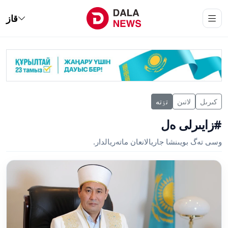
قاز
كىرىل
لاتىن
تٶتە
#زايىرلى ەل
وسى تەگ بويىنشا جاريالانعان ماتەريالدار.