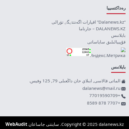
رەداكتسييا
“Dalanews.kz” اقپارات اگەنتتٸگٸ تۋرالى
DALANEWS.KZ – جارناما
بايلانىس
قۇپييالىلىق ساياساتى
بايلانىس
الماتى قالاسى, ابىلاي حان داڭعىلى 79, 125 وفيس.
dalanews@mail.ru
+77019590709
+7707 878 8589
Copyright © 2025 dalanews.kz. سايتتى جاساعان
WebAudit