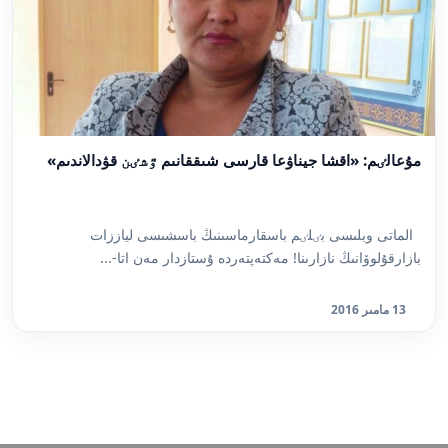
مۇعالٸم: «اقشا جيناۋعا قارسى شىققانىم ٷشٸن قۋدالاندىم»
الماتى وبلىسى بٸلٸم باسقارماسىنىڭ باسشىسى لياززات
بازارقۇلوۆانىڭ نازارىنا! مەكتەپتەردە ۇستازدار مەن اتا-...
13 مامىر 2016