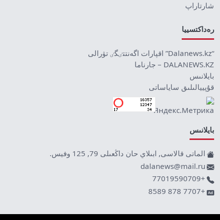
شارتاراپ
رەداكتسييا
“Dalanews.kz” اقپارات اگەنتتٸگٸ تۋرالى
DALANEWS.KZ – جارناما
بايلانىس
قۇپييالىلىق ساياساتى
بايلانىس
الماتى قالاسى, ابىلاي حان داڭعىلى 79, 125 وفيس.
dalanews@mail.ru
+77019590709
+7707 878 8589