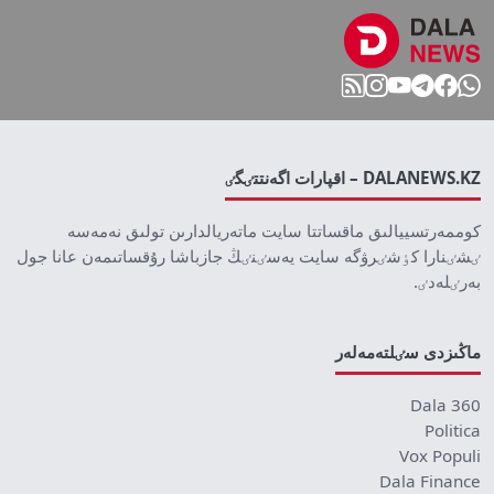
DALANEWS.KZ – اقپارات اگەنتتٸگٸ
كوممەرتسييالىق ماقساتتا سايت ماتەريالدارىن تولىق نەمەسە
ٸشٸنارا كٶشٸرۋگە سايت يەسٸنٸڭ جازباشا رۇقساتىمەن عانا جول
بەرٸلەدٸ.
ماڭىزدى سٸلتەمەلەر
Dala 360
Politica
Vox Populi
Dala Finance