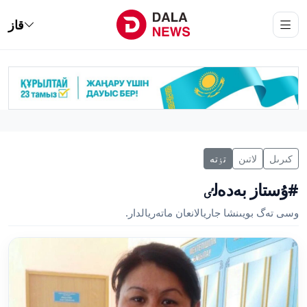
قاز
كىرىل
لاتىن
تٶتە
#ۇستاز بەدەلٸ
وسى تەگ بويىنشا جاريالانعان ماتەريالدار.