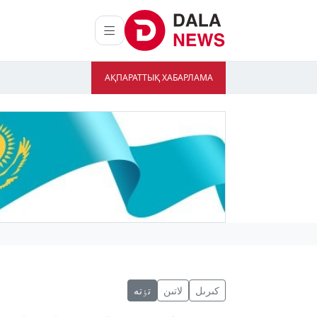
АҚПАРАТТЫҚ ХАБАРЛАМА
كىرىل
لاتىن
تٶتە