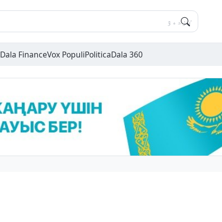
Dala Finance
Vox Populi
Politica
Dala 360