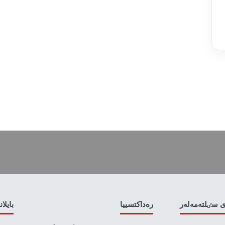
ى سٸلتەمەلەر
رەداكتسييا
بايلا