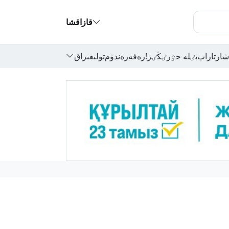
قازاقشا
شارتاراپ
بٸلە جٷرٸڭٸز!
رەفەرەندۋم
تولىعىراق