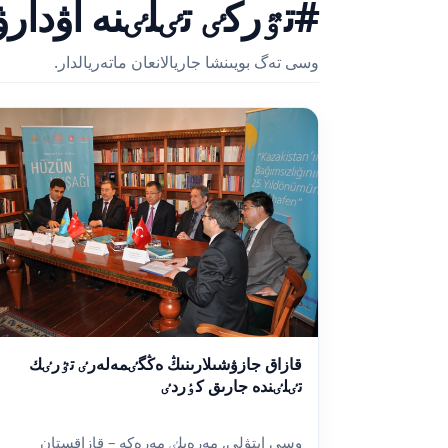
#تٷركٸ تٸلٸنە اۋدارۋ
وسى تەگ بويىنشا جاريالانعان ماتەريالدار.
قازاق جازۋشىلارىنىڭ ەڭگٸمەلەرٸ تٷرٸك
تٸلٸندە جارىق كٶردٸ
وسى ايتۋلى, مەرەيلٸ مەرەكە – قازاقستان