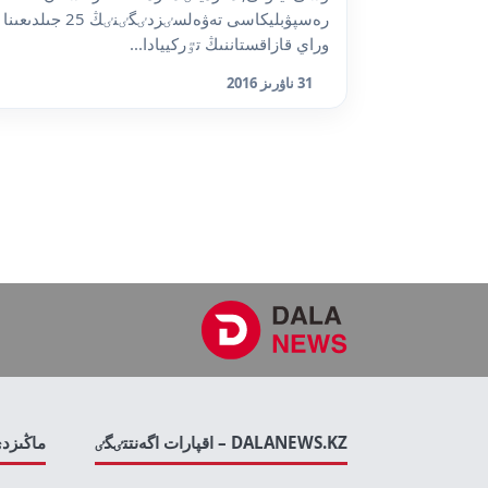
رەسپۋبليكاسى تەۋەلسٸزدٸگٸنٸڭ 25 جىلدىعىنا
وراي قازاقستاننىڭ تٷركييادا...
31 ناۋرىز 2016
DALANEWS.KZ – اقپارات اگەنتتٸگٸ
ماڭىزد