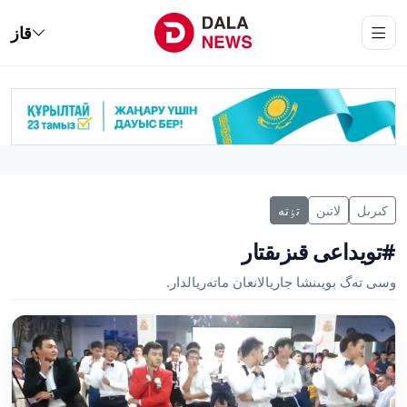
قاز
كىرىل
لاتىن
تٶتە
#تويداعى قىزىقتار
وسى تەگ بويىنشا جاريالانعان ماتەريالدار.