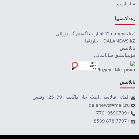
شارتاراپ
رەداكتسييا
“Dalanews.kz” اقپارات اگەنتتٸگٸ تۋرالى
DALANEWS.KZ – جارناما
بايلانىس
قۇپييالىلىق ساياساتى
بايلانىس
الماتى قالاسى, ابىلاي حان داڭعىلى 79, 125 وفيس.
dalanews@mail.ru
+77019590709
+7707 878 8589