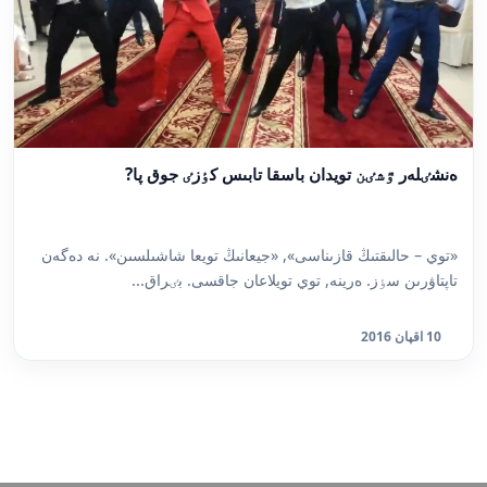
ەنشٸلەر ٷشٸن تويدان باسقا تابىس كٶزٸ جوق پا?
«توي – حالىقتىڭ قازىناسى», «جيعانىڭ تويعا شاشىلسىن». نە دەگەن
تاپتاۋرىن سٶز. ەرينە, توي تويلاعان جاقسى. بٸراق...
10 اقپان 2016