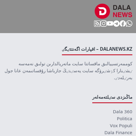
DALANEWS.KZ – اقپارات اگەنتتٸگٸ
كوممەرتسييالىق ماقساتتا سايت ماتەريالدارىن تولىق نەمەسە
ٸشٸنارا كٶشٸرۋگە سايت يەسٸنٸڭ جازباشا رۇقساتىمەن عانا جول
بەرٸلەدٸ.
ماڭىزدى سٸلتەمەلەر
Dala 360
Politica
Vox Populi
Dala Finance