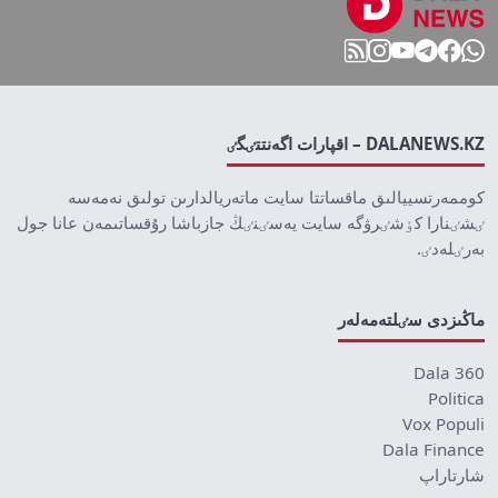
DALANEWS.KZ – اقپارات اگەنتتٸگٸ
كوممەرتسييالىق ماقساتتا سايت ماتەريالدارىن تولىق نەمەسە
ٸشٸنارا كٶشٸرۋگە سايت يەسٸنٸڭ جازباشا رۇقساتىمەن عانا جول
بەرٸلەدٸ.
ماڭىزدى سٸلتەمەلەر
Dala 360
Politica
Vox Populi
Dala Finance
شارتاراپ