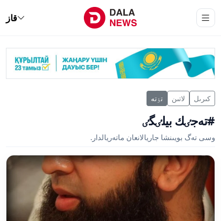
قاز
كىرىل
لاتىن
تٶتە
#تەجٸك بيلٸگٸ
وسى تەگ بويىنشا جاريالانعان ماتەريالدار.