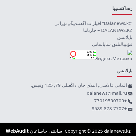
رەداكتسييا
“Dalanews.kz” اقپارات اگەنتتٸگٸ تۋرالى
DALANEWS.KZ – جارناما
بايلانىس
قۇپييالىلىق ساياساتى
بايلانىس
الماتى قالاسى, ابىلاي حان داڭعىلى 79, 125 وفيس.
dalanews@mail.ru
+77019590709
+7707 878 8589
Copyright © 2025 dalanews.kz. سايتتى جاساعان
WebAudit