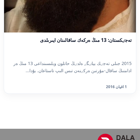
تەجٸكستان: 13 مىڭ ەركەك ساقالىنان ايىرىلدى
2015 جىلى تەجٸك بيلٸگٸ ەلدٸڭ حاتلون وبلىسىنداعى 13 مىڭ ەر
ادامنىڭ ساقال-مۇرتىن ەركٸنەن تىس الىپ تاستاعان. بۇدا...
1 اقپان 2016