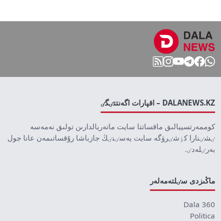
DALANEWS.KZ – اقپارات اگەنتتٸگٸ
كوممەرتسييالىق ماقساتتا سايت ماتەريالدارىن تولىق نەمەسە
ٸشٸنارا كٶشٸرۋگە سايت يەسٸنٸڭ جازباشا رۇقساتىمەن عانا جول
بەرٸلەدٸ.
ماڭىزدى سٸلتەمەلەر
Dala 360
Politica