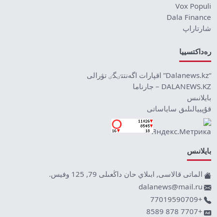
Vox Populi
Dala Finance
شارتاراپ
رەداكتسييا
“Dalanews.kz” اقپارات اگەنتتٸگٸ تۋرالى
DALANEWS.KZ – جارناما
بايلانىس
قۇپييالىلىق ساياساتى
بايلانىس
الماتى قالاسى, ابىلاي حان داڭعىلى 79, 125 وفيس.
dalanews@mail.ru
+77019590709
+7707 878 8589