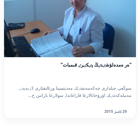
"ەر ەمدەلۋشٸنٸڭ پٸكٸرٸ قىمبات"
سوڭعى جىلدارى جەكەمەنشٸك مەديتسينا ورتالىقتارى كٶبەيدٸ.
مەملەكەتتٸك اۋرۋحانالارعا قاراعاندا, سولارعا باراتىن ح...
29 تامىز 2015