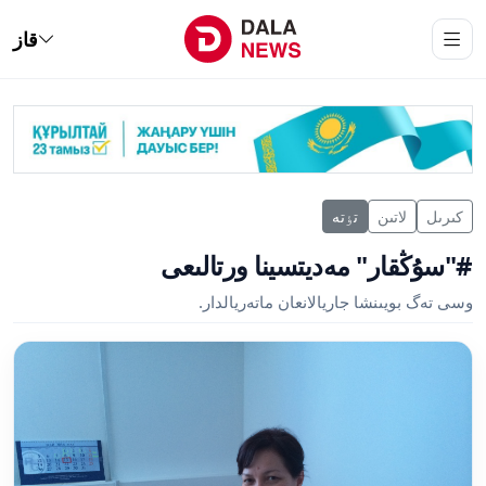
قاز
كىرىل
لاتىن
تٶتە
#"سۇڭقار" مەديتسينا ورتالىعى
وسى تەگ بويىنشا جاريالانعان ماتەريالدار.