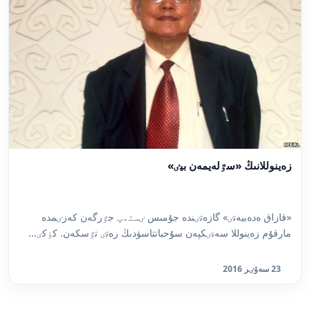
زەينوللانىڭ «سٷلەيمەن بيٸ»
«قازاق ەدەبيەتٸ» گازەتٸندە جۇمىس ٸستەپ جٷرگەن كەزٸمدە
مارقۇم زەينوللا سەنٸكپەن سۇحباتتاسۋدىڭ رەتٸ تٷسكەن. كٶكٸ...
23 سەۋٸر 2016