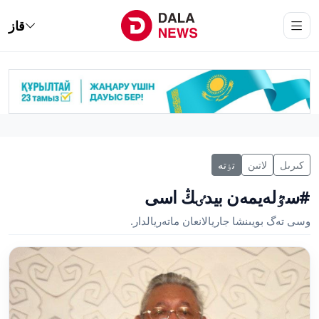
قاز
كىرىل
لاتىن
تٶتە
#سٷلەيمەن بيدٸڭ اسى
وسى تەگ بويىنشا جاريالانعان ماتەريالدار.