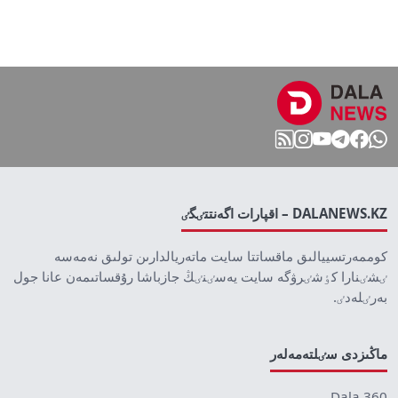
DALANEWS.KZ – اقپارات اگەنتتٸگٸ
كوممەرتسييالىق ماقساتتا سايت ماتەريالدارىن تولىق نەمەسە
ٸشٸنارا كٶشٸرۋگە سايت يەسٸنٸڭ جازباشا رۇقساتىمەن عانا جول
بەرٸلەدٸ.
ماڭىزدى سٸلتەمەلەر
Dala 360