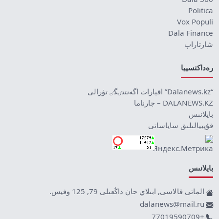
Politica
Vox Populi
Dala Finance
شارتاراپ
رەداكتسييا
“Dalanews.kz” اقپارات اگەنتتٸگٸ تۋرالى
DALANEWS.KZ – جارناما
بايلانىس
قۇپييالىلىق ساياساتى
بايلانىس
الماتى قالاسى, ابىلاي حان داڭعىلى 79, 125 وفيس.
dalanews@mail.ru
+77019590709