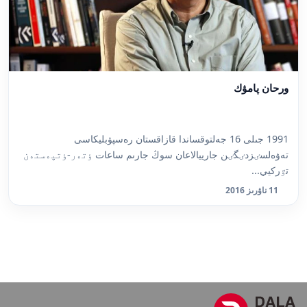
ورحان پامۋك
1991 جىلى 16 جەلتوقساندا قازاقستان رەسپۋبليكاسى
تەۋەلسٸزدٸگٸن جارييالاعان سوڭ جارىم ساعات ٶتەر-ٶتپەستەن
تٷركيي...
11 ناۋرىز 2016