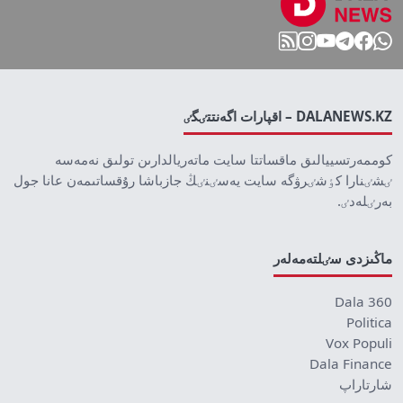
DALANEWS.KZ – اقپارات اگەنتتٸگٸ
كوممەرتسييالىق ماقساتتا سايت ماتەريالدارىن تولىق نەمەسە
ٸشٸنارا كٶشٸرۋگە سايت يەسٸنٸڭ جازباشا رۇقساتىمەن عانا جول
بەرٸلەدٸ.
ماڭىزدى سٸلتەمەلەر
Dala 360
Politica
Vox Populi
Dala Finance
شارتاراپ