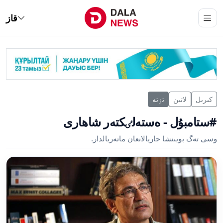
قاز
كىرىل
لاتىن
تٶتە
#ستامبۇل - ەستەلٸكتەر شاھارى
وسى تەگ بويىنشا جاريالانعان ماتەريالدار.