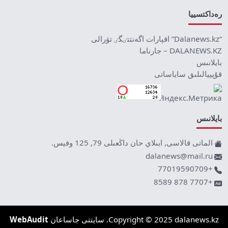
رەداكتسييا
“Dalanews.kz” اقپارات اگەنتتٸگٸ تۋرالى
DALANEWS.KZ – جارناما
بايلانىس
قۇپييالىلىق ساياساتى
بايلانىس
الماتى قالاسى, ابىلاي حان داڭعىلى 79, 125 وفيس.
dalanews@mail.ru
+77019590709
+7707 878 8589
Copyright © 2025 dalanews.kz. سايتتى جاساعان
WebAudit