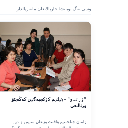
وسى تەگ بويىنشا جاريالانعان ماتەريالدار.
"ٶرلەۋ" – بٸلٸم كٶكجيەگٸن كەڭەيتۋ
ورتالىعى
زامان جىلجىپ, ۋاقىت وزعان سايىن ٶمٸر