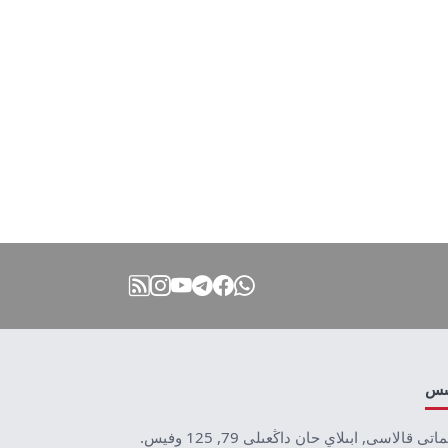
نىس
ماتى قالاسى, ابىلاي حان داڭعىلى 79, 125 وفيس.