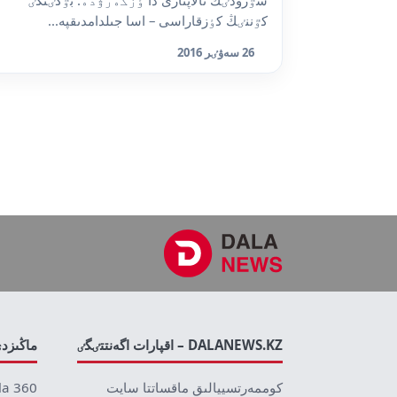
سٷرۋدٸڭ تالاپتارى دا ٶزگەرۋدە. بٷگٸنگٸ
كٷننٸڭ كٶزقاراسى – اسا جىلدامدىقپە...
26 سەۋٸر 2016
DALANEWS.KZ – اقپارات اگەنتتٸگٸ
ماڭىزد
كوممەرتسييالىق ماقساتتا سايت
la 360