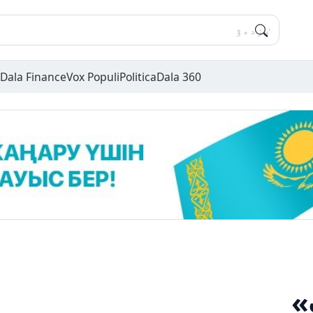
Dala Finance
Vox Populi
Politica
Dala 360