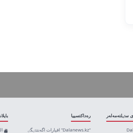
ى سٸلتەمەلەر
رەداكتسييا
بايلا
Da
“Dalanews.kz” اقپارات اگەنتتٸگٸ
ال