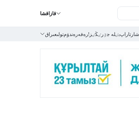
قازاقشا
شارتاراپ
بٸلە جٷرٸڭٸز!
رەفەرەندۋم
تولىعىراق