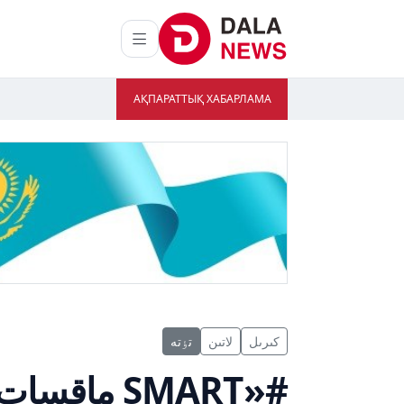
АҚПАРАТТЫҚ ХАБАРЛАМА
كىرىل
لاتىن
تٶتە
#«SMART ماقسات»