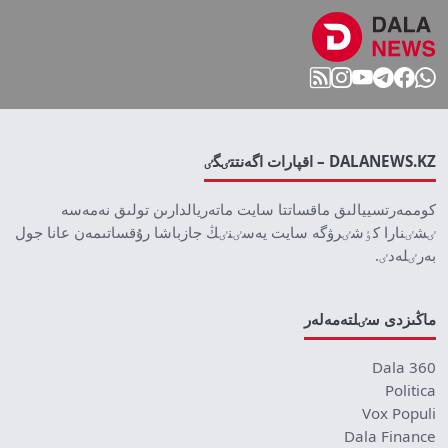
DALANEWS.KZ – اقپارات اگەنتتٸگٸ
كوممەرتسييالىق ماقساتتا سايت ماتەريالدارىن تولىق نەمەسە
ٸشٸنارا كٶشٸرۋگە سايت يەسٸنٸڭ جازباشا رۇقساتىمەن عانا جول
بەرٸلەدٸ.
ماڭىزدى سٸلتەمەلەر
Dala 360
Politica
Vox Populi
Dala Finance