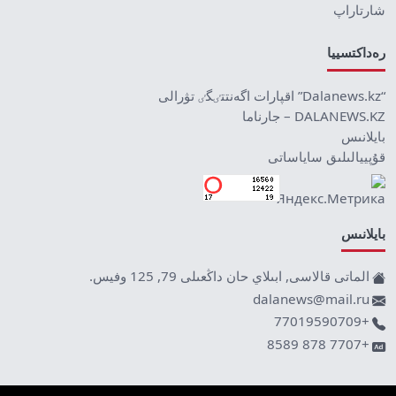
شارتاراپ
رەداكتسييا
“Dalanews.kz” اقپارات اگەنتتٸگٸ تۋرالى
DALANEWS.KZ – جارناما
بايلانىس
قۇپييالىلىق ساياساتى
بايلانىس
الماتى قالاسى, ابىلاي حان داڭعىلى 79, 125 وفيس.
dalanews@mail.ru
+77019590709
+7707 878 8589