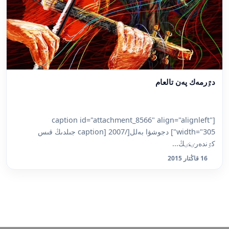
دٷرمەك پەن تالعام
[caption id="attachment_8566" align="alignleft"
width="305"] دجوشۋا بەلل[/caption] 2007 جىلدىڭ قىس
كٷندەرٸنٸڭ...
16 قاڭتار 2015