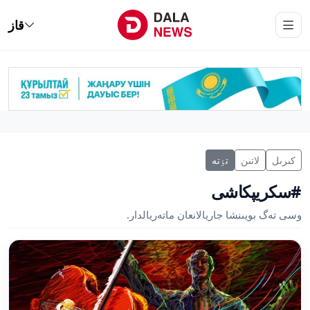
قاز
كىرىل
لاتىن
تٶتە
#سكريپكاشى
وسى تەگ بويىنشا جاريالانعان ماتەريالدار.