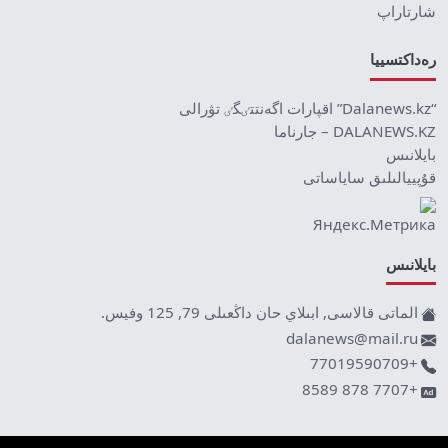
شارتاراپ
رەداكتسييا
“Dalanews.kz” اقپارات اگەنتتٸگٸ تۋرالى
DALANEWS.KZ – جارناما
بايلانىس
قۇپييالىلىق ساياساتى
بايلانىس
الماتى قالاسى, ابىلاي حان داڭعىلى 79, 125 وفيس.
dalanews@mail.ru
+77019590709
+7707 878 8589