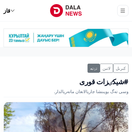
قاز
كىرىل
لاتىن
تٶتە
#شيكٸزات قورى
وسى تەگ بويىنشا جاريالانعان ماتەريالدار.