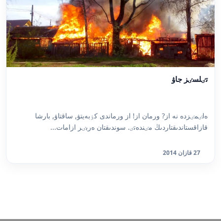
تٸلسٸز جاۋ
ەلٸمٸزدە نە از? ورمان از! از ورماندى كٶبەيتۋ, ساقتاۋ, بارشا
قازاقستاندىقتاردىڭ مٸندەتٸ. سوندىقتان ەربٸر ازامات...
27 قازان 2014