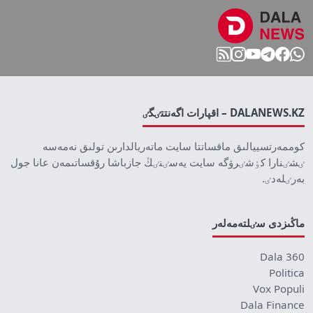
DALANEWS.KZ – اقپارات اگەنتتٸگٸ
كوممەرتسييالىق ماقساتتا سايت ماتەريالدارىن تولىق نەمەسە
ٸشٸنارا كٶشٸرۋگە سايت يەسٸنٸڭ جازباشا رۇقساتىمەن عانا جول
بەرٸلەدٸ.
ماڭىزدى سٸلتەمەلەر
Dala 360
Politica
Vox Populi
Dala Finance