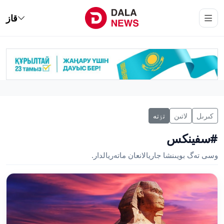
قاز
كىرىل
لاتىن
تٶتە
#سفينكس
وسى تەگ بويىنشا جاريالانعان ماتەريالدار.