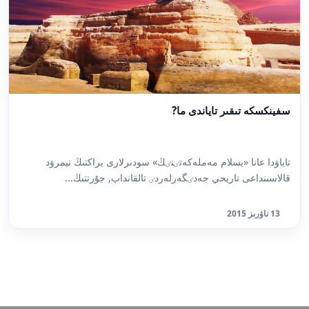
سفينكسكە تىقىر تاياندى ما?
تاياۋدا عانا «يسلام مەملەكەتٸنٸڭ» سودىرلارى يراكتىڭ نيمرۋد
قالاسىنداعى تاريحي جەدٸگەرلەردٸ تالقانداپ, جۇرتتىڭ...
13 ناۋرىز 2015