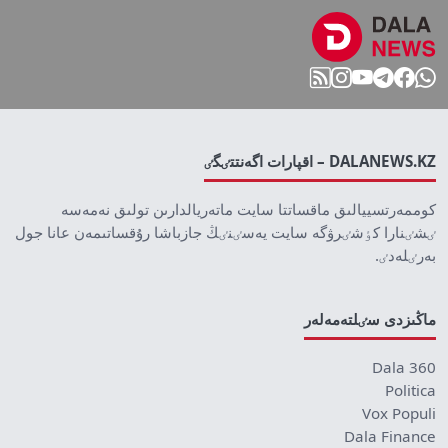
DALANEWS.KZ – اقپارات اگەنتتٸگٸ
كوممەرتسييالىق ماقساتتا سايت ماتەريالدارىن تولىق نەمەسە
ٸشٸنارا كٶشٸرۋگە سايت يەسٸنٸڭ جازباشا رۇقساتىمەن عانا جول
بەرٸلەدٸ.
ماڭىزدى سٸلتەمەلەر
Dala 360
Politica
Vox Populi
Dala Finance