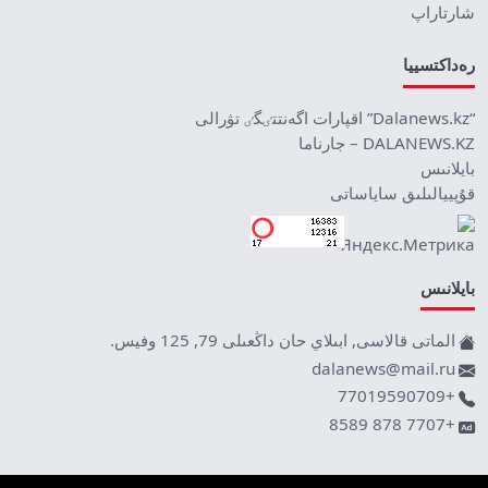
شارتاراپ
رەداكتسييا
“Dalanews.kz” اقپارات اگەنتتٸگٸ تۋرالى
DALANEWS.KZ – جارناما
بايلانىس
قۇپييالىلىق ساياساتى
بايلانىس
الماتى قالاسى, ابىلاي حان داڭعىلى 79, 125 وفيس.
dalanews@mail.ru
+77019590709
+7707 878 8589