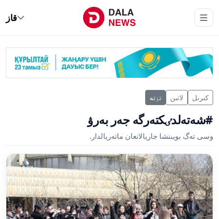
قاز
كىرىل
لاتىن
تٶتە
#شەتەلدٸكتەرگە جەر بەرۋ
وسى تەگ بويىنشا جاريالانعان ماتەريالدار.