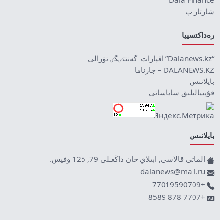
شارتاراپ
رەداكتسييا
“Dalanews.kz” اقپارات اگەنتتٸگٸ تۋرالى
DALANEWS.KZ – جارناما
بايلانىس
قۇپييالىلىق ساياساتى
بايلانىس
الماتى قالاسى, ابىلاي حان داڭعىلى 79, 125 وفيس.
dalanews@mail.ru
+77019590709
+7707 878 8589