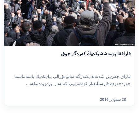
قازاققا پومەششيكتٸڭ كەرەگٸ جوق
قازاق جەرٸن شەتەلدٸكتەرگە ساتۋ تۋرالى بيلٸكتٸڭ باستاماسىنا
جەر-جەردە قارسىلىقتار كٷشەيٸپ كەلەدٸ. پرەزيدەنتكە,...
23 سەۋٸر 2016