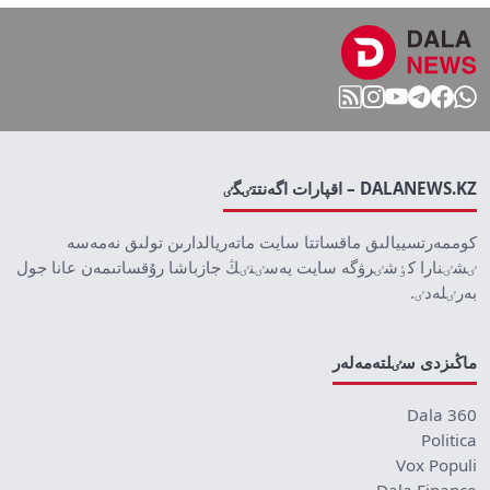
DALANEWS.KZ – اقپارات اگەنتتٸگٸ
كوممەرتسييالىق ماقساتتا سايت ماتەريالدارىن تولىق نەمەسە
ٸشٸنارا كٶشٸرۋگە سايت يەسٸنٸڭ جازباشا رۇقساتىمەن عانا جول
بەرٸلەدٸ.
ماڭىزدى سٸلتەمەلەر
Dala 360
Politica
Vox Populi
Dala Finance