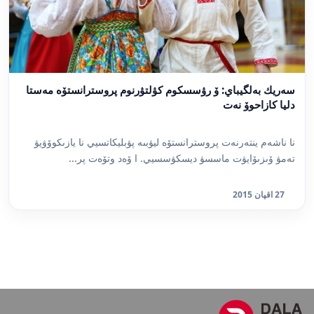
سەريك بەلگيباي: ۆ رۋسسكوم كۋلتۋرنوم پروسترانستۆە مەستا
دليا كازاحوۆ نەت
نا ناشەم ينتەرنەت پروسترانستۆە ليۋبىە پۋبليكاتسيي نا يازىكوۆۋيۋ
تەمۋ ۆىزىۆايۋت ماسسۋ ديسكۋسسيي. ا ۆەد وتۆەت پر...
27 اقپان 2015