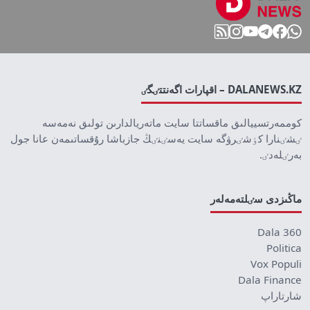
DALANEWS.KZ – اقپارات اگەنتتٸگٸ
كوممەرتسييالىق ماقساتتا سايت ماتەريالدارىن تولىق نەمەسە
ٸشٸنارا كٶشٸرۋگە سايت يەسٸنٸڭ جازباشا رۇقساتىمەن عانا جول
بەرٸلەدٸ.
ماڭىزدى سٸلتەمەلەر
Dala 360
Politica
Vox Populi
Dala Finance
شارتاراپ