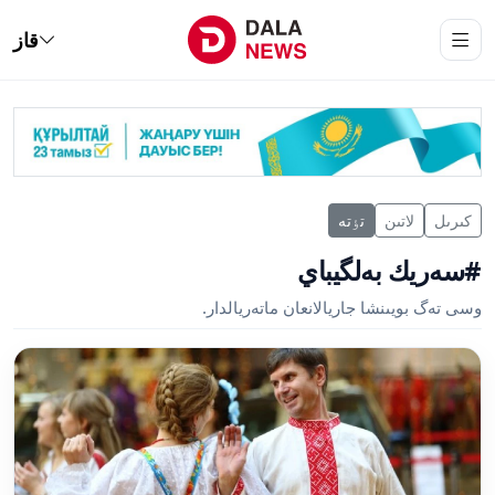
قاز
كىرىل
لاتىن
تٶتە
#سەريك بەلگيباي
وسى تەگ بويىنشا جاريالانعان ماتەريالدار.