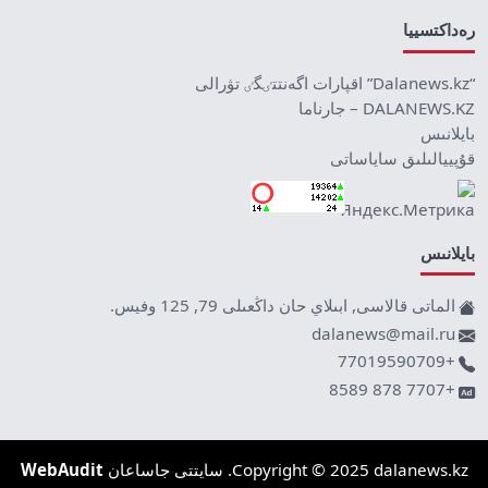
رەداكتسييا
“Dalanews.kz” اقپارات اگەنتتٸگٸ تۋرالى
DALANEWS.KZ – جارناما
بايلانىس
قۇپييالىلىق ساياساتى
بايلانىس
الماتى قالاسى, ابىلاي حان داڭعىلى 79, 125 وفيس.
dalanews@mail.ru
+77019590709
+7707 878 8589
Copyright © 2025 dalanews.kz. سايتتى جاساعان
WebAudit