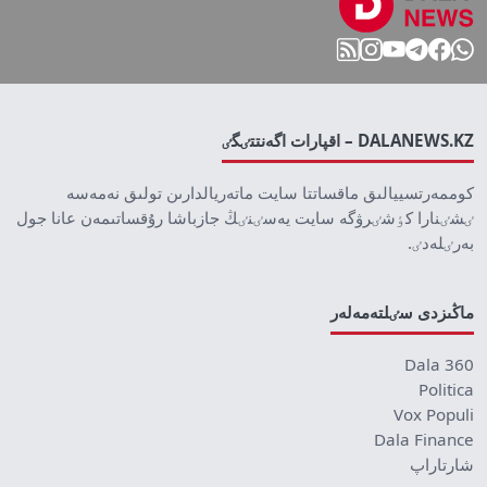
DALANEWS.KZ – اقپارات اگەنتتٸگٸ
كوممەرتسييالىق ماقساتتا سايت ماتەريالدارىن تولىق نەمەسە
ٸشٸنارا كٶشٸرۋگە سايت يەسٸنٸڭ جازباشا رۇقساتىمەن عانا جول
بەرٸلەدٸ.
ماڭىزدى سٸلتەمەلەر
Dala 360
Politica
Vox Populi
Dala Finance
شارتاراپ