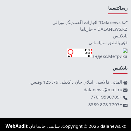
رەداكتسييا
“Dalanews.kz” اقپارات اگەنتتٸگٸ تۋرالى
DALANEWS.KZ – جارناما
بايلانىس
قۇپييالىلىق ساياساتى
بايلانىس
الماتى قالاسى, ابىلاي حان داڭعىلى 79, 125 وفيس.
dalanews@mail.ru
+77019590709
+7707 878 8589
Copyright © 2025 dalanews.kz. سايتتى جاساعان
WebAudit