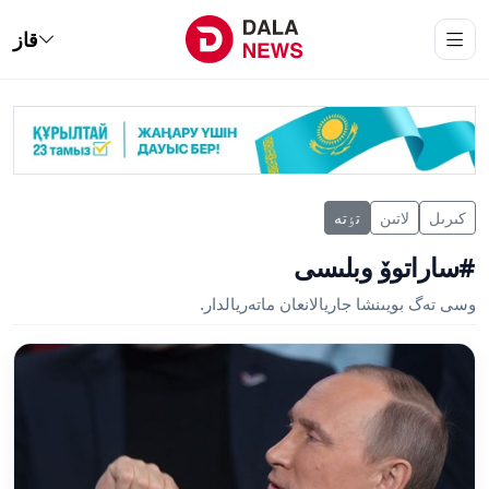
قاز
كىرىل
لاتىن
تٶتە
#ساراتوۆ وبلىسى
وسى تەگ بويىنشا جاريالانعان ماتەريالدار.