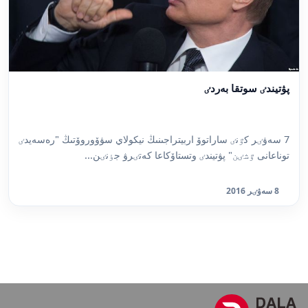
پۋتيندٸ سوتقا بەردٸ
7 سەۋٸر كٷنٸ ساراتوۆ اربيتراجىنىڭ نيكولاي سۋۆوروۆتىڭ "رەسەيدٸ
توناعانى ٷشٸن" پۋتيندٸ وتستاۆكاعا كەتٸرۋ جٶنٸن...
8 سەۋٸر 2016