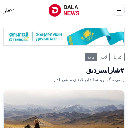
قاز
كىرىل
لاتىن
تٶتە
#شاراسىزدىق
وسى تەگ بويىنشا جاريالانعان ماتەريالدار.