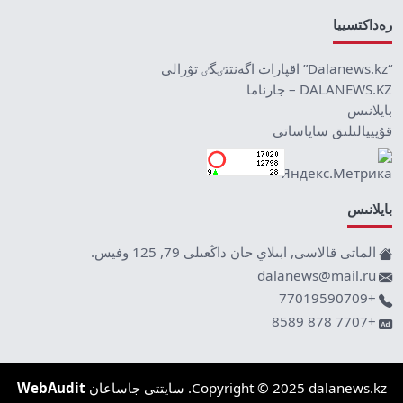
رەداكتسييا
“Dalanews.kz” اقپارات اگەنتتٸگٸ تۋرالى
DALANEWS.KZ – جارناما
بايلانىس
قۇپييالىلىق ساياساتى
بايلانىس
الماتى قالاسى, ابىلاي حان داڭعىلى 79, 125 وفيس.
dalanews@mail.ru
+77019590709
+7707 878 8589
Copyright © 2025 dalanews.kz. سايتتى جاساعان
WebAudit