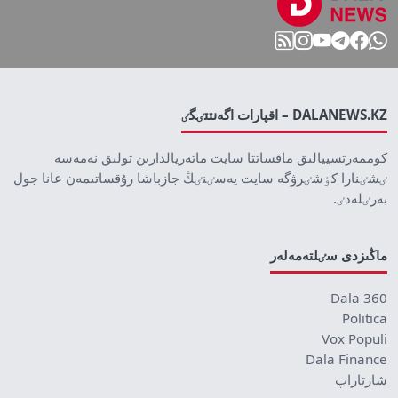
DALANEWS.KZ – اقپارات اگەنتتٸگٸ
كوممەرتسييالىق ماقساتتا سايت ماتەريالدارىن تولىق نەمەسە
ٸشٸنارا كٶشٸرۋگە سايت يەسٸنٸڭ جازباشا رۇقساتىمەن عانا جول
بەرٸلەدٸ.
ماڭىزدى سٸلتەمەلەر
Dala 360
Politica
Vox Populi
Dala Finance
شارتاراپ