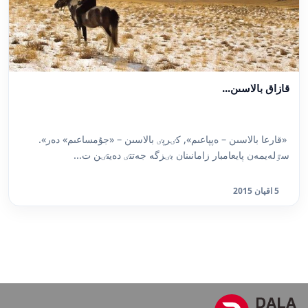
قازاق بالاسىن...
«قارعا بالاسىن – ەپپاعىم», كٸرپٸ بالاسىن – «جۇمساعىم» دەر».
سٷلەيمەن پايعامبار زامانىنان بٸزگە جەتتٸ دەيتٸن ت...
5 اقپان 2015