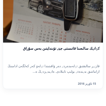
كٶلٸك سالىعىنا قاتىستى جيٸ تۋىندايتىن بەس سۇراق
قازٸر سالىقتىق تٶلەمدەردٸ دەر ۋاقىتىندا تٶلەۋ كەز كەلگەن ادامنىڭ
ازاماتتىق مٸندەتٸ بولىپ تابىلادى. ەلٸمٸزدٸڭ ە...
15 ناۋرىز 2016