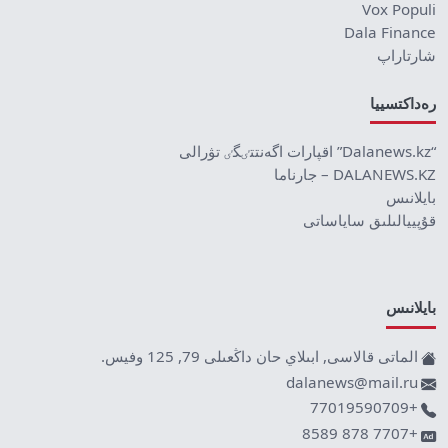
Vox Populi
Dala Finance
شارتاراپ
رەداكتسييا
“Dalanews.kz” اقپارات اگەنتتٸگٸ تۋرالى
DALANEWS.KZ – جارناما
بايلانىس
قۇپييالىلىق ساياساتى
بايلانىس
الماتى قالاسى, ابىلاي حان داڭعىلى 79, 125 وفيس.
dalanews@mail.ru
+77019590709
+7707 878 8589