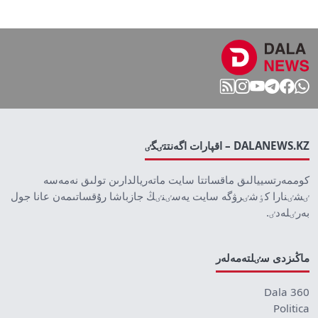
DALANEWS.KZ – اقپارات اگەنتتٸگٸ
كوممەرتسييالىق ماقساتتا سايت ماتەريالدارىن تولىق نەمەسە
ٸشٸنارا كٶشٸرۋگە سايت يەسٸنٸڭ جازباشا رۇقساتىمەن عانا جول
بەرٸلەدٸ.
ماڭىزدى سٸلتەمەلەر
Dala 360
Politica