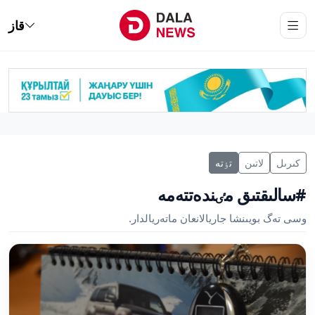
قاز
كىرىل
لاتىن
تٶتە
#سالىقتىق مٸندەتتەمە
وسى تەگ بويىنشا جاريالانعان ماتەريالدار.