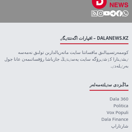
DALANEWS.KZ – اقپارات اگەنتتٸگٸ
كوممەرتسييالىق ماقساتتا سايت ماتەريالدارىن تولىق نەمەسە
ٸشٸنارا كٶشٸرۋگە سايت يەسٸنٸڭ جازباشا رۇقساتىمەن عانا جول
بەرٸلەدٸ.
ماڭىزدى سٸلتەمەلەر
Dala 360
Politica
Vox Populi
Dala Finance
شارتاراپ