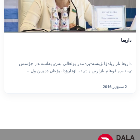
داريعا
داريعا نازارباەۆا ۆيتسە-پرەمەر بولعالى بەرٸ بەلسەندٸ جۇمىس
ٸستەپ, قوعام نازارىن ٶزٸنە اۋدارۋدا. بۇعان دەيٸن ول...
2 سەۋٸر 2016