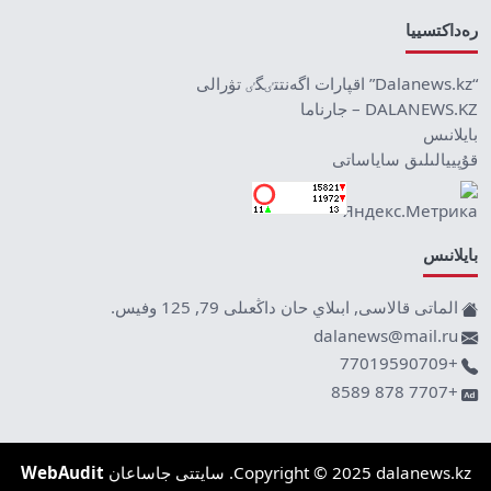
رەداكتسييا
“Dalanews.kz” اقپارات اگەنتتٸگٸ تۋرالى
DALANEWS.KZ – جارناما
بايلانىس
قۇپييالىلىق ساياساتى
بايلانىس
الماتى قالاسى, ابىلاي حان داڭعىلى 79, 125 وفيس.
dalanews@mail.ru
+77019590709
+7707 878 8589
Copyright © 2025 dalanews.kz. سايتتى جاساعان
WebAudit