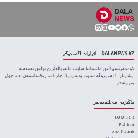
DALANEWS.KZ – اقپارات اگەنتتٸگٸ
كوممەرتسييالىق ماقساتتا سايت ماتەريالدارىن تولىق نەمەسە
ٸشٸنارا كٶشٸرۋگە سايت يەسٸنٸڭ جازباشا رۇقساتىمەن عانا جول
بەرٸلەدٸ.
ماڭىزدى سٸلتەمەلەر
Dala 360
Politica
Vox Populi