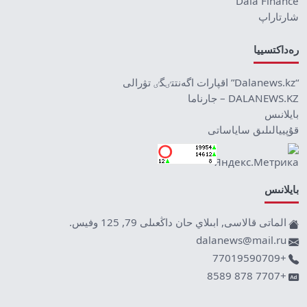
Dala Finance
شارتاراپ
رەداكتسييا
“Dalanews.kz” اقپارات اگەنتتٸگٸ تۋرالى
DALANEWS.KZ – جارناما
بايلانىس
قۇپييالىلىق ساياساتى
بايلانىس
الماتى قالاسى, ابىلاي حان داڭعىلى 79, 125 وفيس.
dalanews@mail.ru
+77019590709
+7707 878 8589