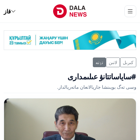
قاز
كىرىل
لاتىن
تٶتە
#ساياساتتانۋ عىلىمدارى
وسى تەگ بويىنشا جاريالانعان ماتەريالدار.