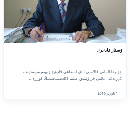
ۇستاز قادٸرٸ
جۋىردا الماتى قالاسى اباي اتىنداعى قازۇپۋ ۋنيۆەرسيتەتٸندە
كٶرنەكتٸ عالىم, قر ۇلتتىق عىلىم اكادەميياسىنىڭ كوررە...
1 ناۋرىز 2016