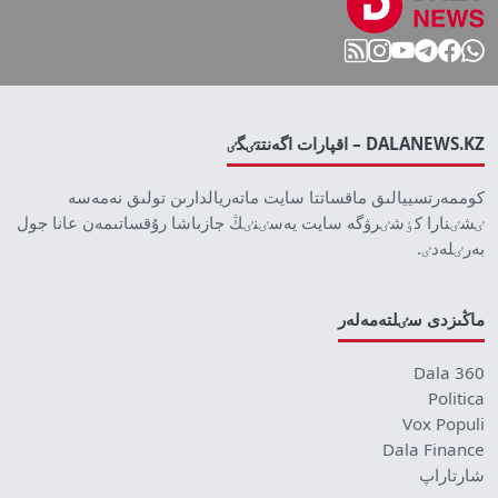
DALANEWS.KZ – اقپارات اگەنتتٸگٸ
كوممەرتسييالىق ماقساتتا سايت ماتەريالدارىن تولىق نەمەسە
ٸشٸنارا كٶشٸرۋگە سايت يەسٸنٸڭ جازباشا رۇقساتىمەن عانا جول
بەرٸلەدٸ.
ماڭىزدى سٸلتەمەلەر
Dala 360
Politica
Vox Populi
Dala Finance
شارتاراپ