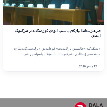
قىرعىزستاندا بيلٸكتٸ باسىپ الۋدى كٶزدەگەندەر تەرگەۋگە
الىندى
بٸشكەكتە «حالىقتىق پارلامەنت» قوعامدىق بٸرلەستٸگٸنٸڭ ٷش
مٷشەسٸ ۇستالدى. قىرعىزستاننىڭ مۇقك باسپاسٶز قىز...
12 مامىر 2016