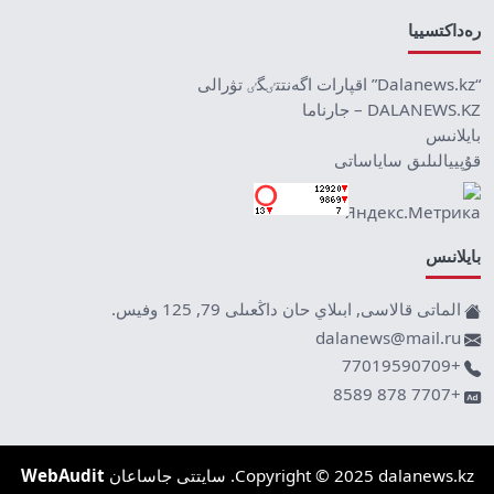
رەداكتسييا
“Dalanews.kz” اقپارات اگەنتتٸگٸ تۋرالى
DALANEWS.KZ – جارناما
بايلانىس
قۇپييالىلىق ساياساتى
بايلانىس
الماتى قالاسى, ابىلاي حان داڭعىلى 79, 125 وفيس.
dalanews@mail.ru
+77019590709
+7707 878 8589
Copyright © 2025 dalanews.kz. سايتتى جاساعان
WebAudit