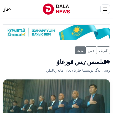
قاز
كىرىل
لاتىن
تٶتە
#قىلمىس ٸس قوزعاۋ
وسى تەگ بويىنشا جاريالانعان ماتەريالدار.