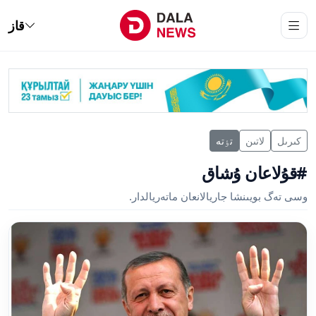
قاز
كىرىل
لاتىن
تٶتە
#قۇلاعان ۇشاق
وسى تەگ بويىنشا جاريالانعان ماتەريالدار.