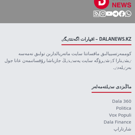
DALANEWS.KZ – اقپارات اگەنتتٸگٸ
كوممەرتسييالىق ماقساتتا سايت ماتەريالدارىن تولىق نەمەسە
ٸشٸنارا كٶشٸرۋگە سايت يەسٸنٸڭ جازباشا رۇقساتىمەن عانا جول
بەرٸلەدٸ.
ماڭىزدى سٸلتەمەلەر
Dala 360
Politica
Vox Populi
Dala Finance
شارتاراپ