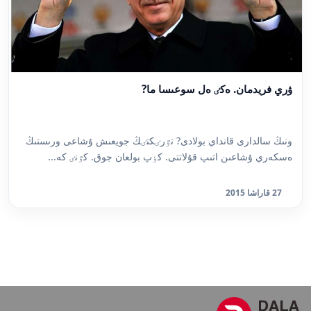
ۋري فريدمان. ەكٸ ەل سوعىسا ما?
ونىڭ سالدارى قانداي بولادى? تٷرٸكتٸڭ جويعىش ۇشاعى ورىستىڭ
ەسكەري ۇشاعىن اتىپ قۇلاتتى. كٶپ بولعان جوق. كٷنٸ كە...
27 قاراشا 2015