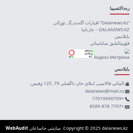
رەداكتسييا
“Dalanews.kz” اقپارات اگەنتتٸگٸ تۋرالى
DALANEWS.KZ – جارناما
بايلانىس
قۇپييالىلىق ساياساتى
بايلانىس
الماتى قالاسى, ابىلاي حان داڭعىلى 79, 125 وفيس.
dalanews@mail.ru
+77019590709
+7707 878 8589
Copyright © 2025 dalanews.kz. سايتتى جاساعان
WebAudit