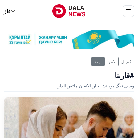
قاز
كىرىل
لاتىن
تٶتە
#قازىنا
وسى تەگ بويىنشا جاريالانعان ماتەريالدار.