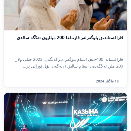
قازاقستاندىق بلوگەرلەر قازىناعا 200 ميلليون تەڭگە سالدى
قازاقستاندا 400-دەن استام بلوگەر تٸركەلگەن. 2023 جىلى ولار
200 ملن تەڭگەدەن استام سالىق تٶلەگەن. بۇل تۋرالى پر...
18 قاڭتار 2024