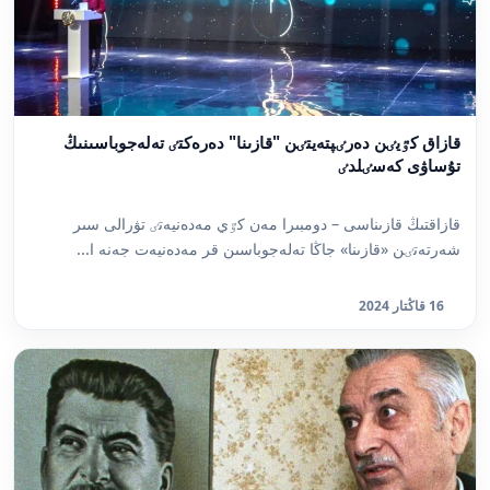
قازاق كٷيٸن دەرٸپتەيتٸن "قازىنا" دەرەكتٸ تەلەجوباسىنىڭ
تۇساۋى كەسٸلدٸ
قازاقتىڭ قازىناسى – دومبىرا مەن كٷي مەدەنيەتٸ تۋرالى سىر
شەرتەتٸن «قازىنا» جاڭا تەلەجوباسىن قر مەدەنيەت جەنە ا...
16 قاڭتار 2024