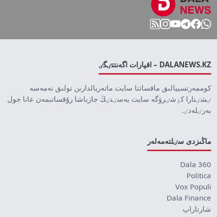
DALANEWS.KZ – اقپارات اگەنتتٸگٸ
كوممەرتسييالىق ماقساتتا سايت ماتەريالدارىن تولىق نەمەسە
ٸشٸنارا كٶشٸرۋگە سايت يەسٸنٸڭ جازباشا رۇقساتىمەن عانا جول
بەرٸلەدٸ.
ماڭىزدى سٸلتەمەلەر
Dala 360
Politica
Vox Populi
Dala Finance
شارتاراپ