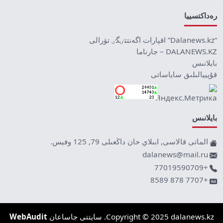
رەداكتسييا
“Dalanews.kz” اقپارات اگەنتتٸگٸ تۋرالى
DALANEWS.KZ – جارناما
بايلانىس
قۇپييالىلىق ساياساتى
بايلانىس
الماتى قالاسى, ابىلاي حان داڭعىلى 79, 125 وفيس.
dalanews@mail.ru
+77019590709
+7707 878 8589
Copyright © 2025 dalanews.kz. سايتتى جاساعان
WebAudit