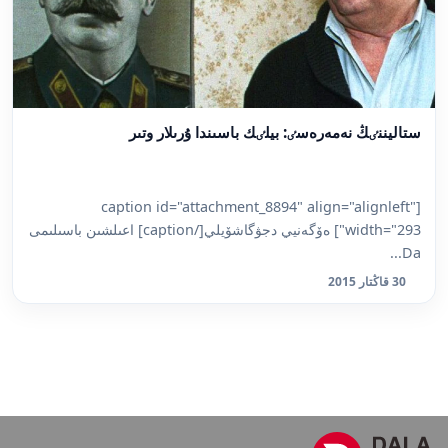
ستاليننٸڭ نەمەرەسٸ: بيلٸك باسىندا ۇرىلار وتىر
[caption id="attachment_8894" align="alignleft"
width="293"] ەۆگەنيي دجۋگاشۆيلي[/caption] اعىلشىن باسىلىمى
Da...
30 قاڭتار 2015