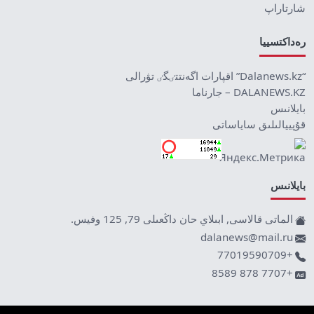
شارتاراپ
رەداكتسييا
“Dalanews.kz” اقپارات اگەنتتٸگٸ تۋرالى
DALANEWS.KZ – جارناما
بايلانىس
قۇپييالىلىق ساياساتى
بايلانىس
الماتى قالاسى, ابىلاي حان داڭعىلى 79, 125 وفيس.
dalanews@mail.ru
+77019590709
+7707 878 8589