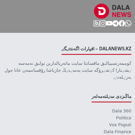
DALANEWS.KZ – اقپارات اگەنتتٸگٸ
كوممەرتسييالىق ماقساتتا سايت ماتەريالدارىن تولىق نەمەسە
ٸشٸنارا كٶشٸرۋگە سايت يەسٸنٸڭ جازباشا رۇقساتىمەن عانا جول
بەرٸلەدٸ.
ماڭىزدى سٸلتەمەلەر
Dala 360
Politica
Vox Populi
Dala Finance