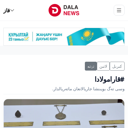
قاز
كىرىل
لاتىن
تٶتە
#قارامولادا
وسى تەگ بويىنشا جاريالانعان ماتەريالدار.