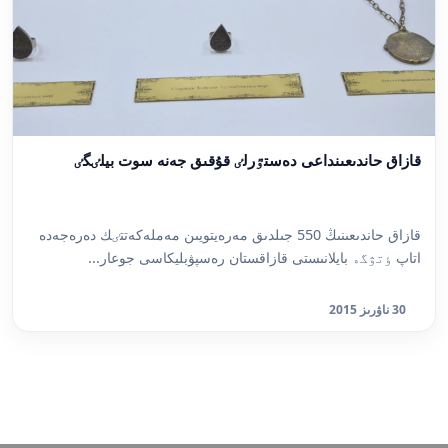
قازاق حاندىعىنداعى دەستٷرلٸ قۇقىق جەنە سوت بيلٸگٸ
قازاق حاندىعىنىڭ 550 جىلدىق مەرەيتويىن مەملەكەتتٸك دەرەجەدە
اتاپ ٶتۋگە بايلانىستى قازاقستان رەسپۋبليكاسى جوعار...
30 ناۋرىز 2015