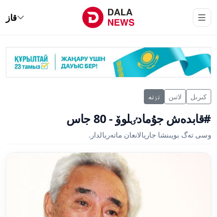
قاز
كىرىل
لاتىن
تٶتە
#قابدەش جۇمادٸلوۆ - 80 جاس
وسى تەگ بويىنشا جاريالانعان ماتەريالدار.