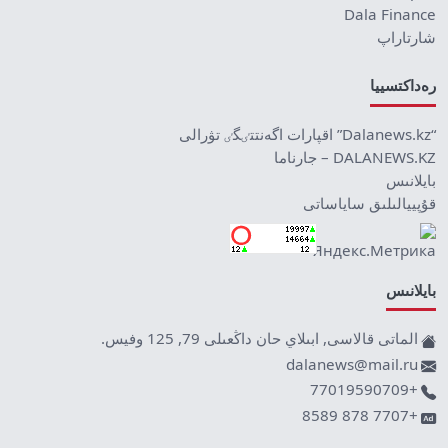
Dala Finance
شارتاراپ
رەداكتسييا
“Dalanews.kz” اقپارات اگەنتتٸگٸ تۋرالى
DALANEWS.KZ – جارناما
بايلانىس
قۇپييالىلىق ساياساتى
بايلانىس
الماتى قالاسى, ابىلاي حان داڭعىلى 79, 125 وفيس.
dalanews@mail.ru
+77019590709
+7707 878 8589