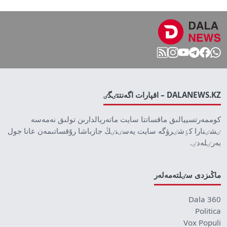
DALANEWS.KZ – اقپارات اگەنتتٸگٸ
كوممەرتسييالىق ماقساتتا سايت ماتەريالدارىن تولىق نەمەسە
ٸشٸنارا كٶشٸرۋگە سايت يەسٸنٸڭ جازباشا رۇقساتىمەن عانا جول
بەرٸلەدٸ.
ماڭىزدى سٸلتەمەلەر
Dala 360
Politica
Vox Populi