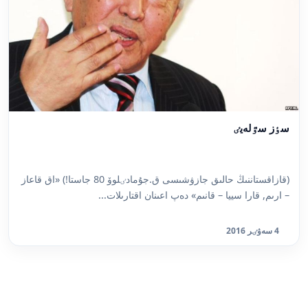
سٶز سٷلەيٸ
(قازاقستاننىڭ حالىق جازۋشىسى ق.جۇمادٸلوۆ 80 جاستا!) «اق قاعاز
– ارىم, قارا سييا – قانىم» دەپ اعىنان اقتارىلات...
4 سەۋٸر 2016