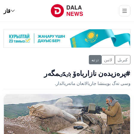
قاز
كىرىل
لاتىن
تٶتە
#پرەزيدەن نازارباەۆ بٸتٸمگەر
وسى تەگ بويىنشا جاريالانعان ماتەريالدار.