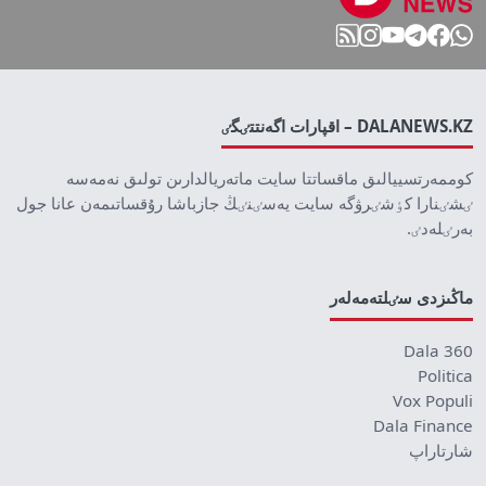
DALANEWS.KZ – اقپارات اگەنتتٸگٸ
كوممەرتسييالىق ماقساتتا سايت ماتەريالدارىن تولىق نەمەسە
ٸشٸنارا كٶشٸرۋگە سايت يەسٸنٸڭ جازباشا رۇقساتىمەن عانا جول
بەرٸلەدٸ.
ماڭىزدى سٸلتەمەلەر
Dala 360
Politica
Vox Populi
Dala Finance
شارتاراپ