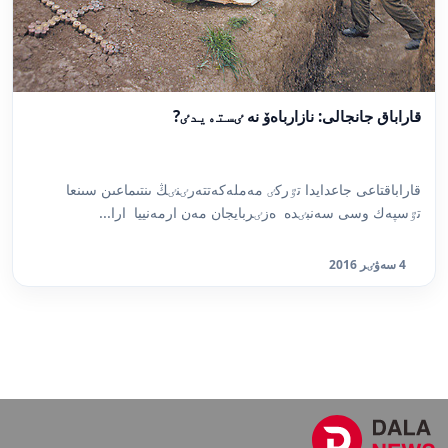
قاراباق جانجالى: نازارباەۆ نە ٸستەيدٸ?
قاراباقتاعى جاعدايدا تٷركٸ مەملەكەتتەرٸنٸڭ ىنتىماعىن سىنعا
تٷسپەك وسى سەنبٸدە ەزٸربايجان مەن ارمەنييا ارا...
4 سەۋٸر 2016