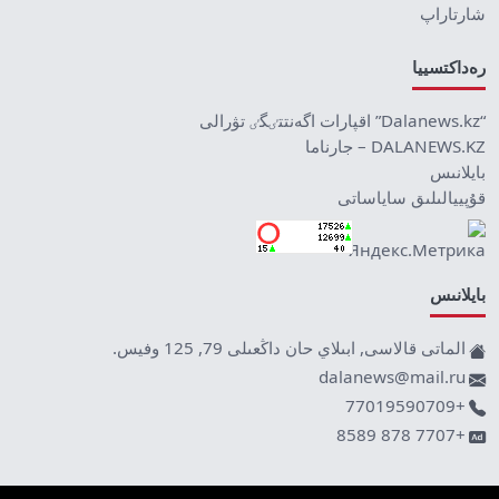
شارتاراپ
رەداكتسييا
“Dalanews.kz” اقپارات اگەنتتٸگٸ تۋرالى
DALANEWS.KZ – جارناما
بايلانىس
قۇپييالىلىق ساياساتى
بايلانىس
الماتى قالاسى, ابىلاي حان داڭعىلى 79, 125 وفيس.
dalanews@mail.ru
+77019590709
+7707 878 8589