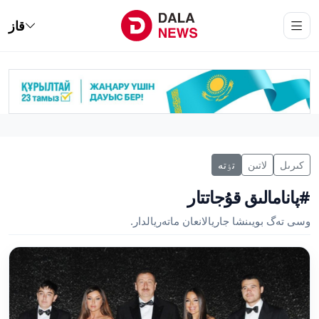
قاز
كىرىل
لاتىن
تٶتە
#پانامالىق قۇجاتتار
وسى تەگ بويىنشا جاريالانعان ماتەريالدار.