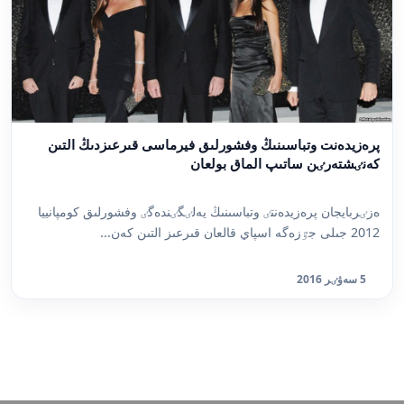
پرەزيدەنت وتباسىنىڭ وفشورلىق فيرماسى قىرعىزدىڭ التىن
كەنٸشتەرٸن ساتىپ الماق بولعان
ەزٸربايجان پرەزيدەنتٸ وتباسىنىڭ يەلٸگٸندەگٸ وفشورلىق كومپانييا
2012 جىلى جٷزەگە اسپاي قالعان قىرعىز التىن كەن...
5 سەۋٸر 2016