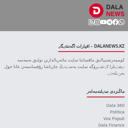
DALANEWS.KZ – اقپارات اگەنتتٸگٸ
كوممەرتسييالىق ماقساتتا سايت ماتەريالدارىن تولىق نەمەسە
ٸشٸنارا كٶشٸرۋگە سايت يەسٸنٸڭ جازباشا رۇقساتىمەن عانا جول
بەرٸلەدٸ.
ماڭىزدى سٸلتەمەلەر
Dala 360
Politica
Vox Populi
Dala Finance