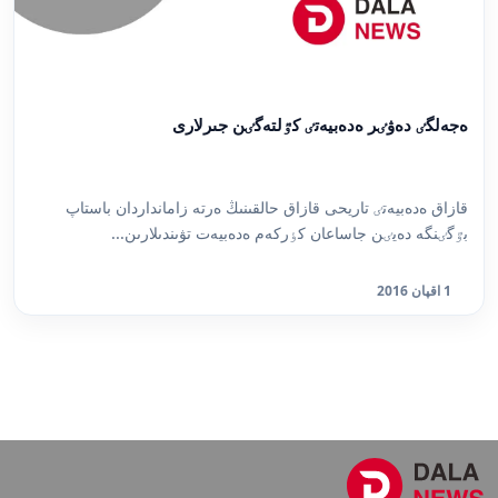
ەجەلگٸ دەۋٸر ەدەبيەتٸ كٷلتەگٸن جىرلارى
قازاق ەدەبيەتٸ تاريحى قازاق حالقىنىڭ ەرتە زامانداردان باستاپ
بٷگٸنگە دەيٸن جاساعان كٶركەم ەدەبيەت تۋىندىلارىن...
1 اقپان 2016