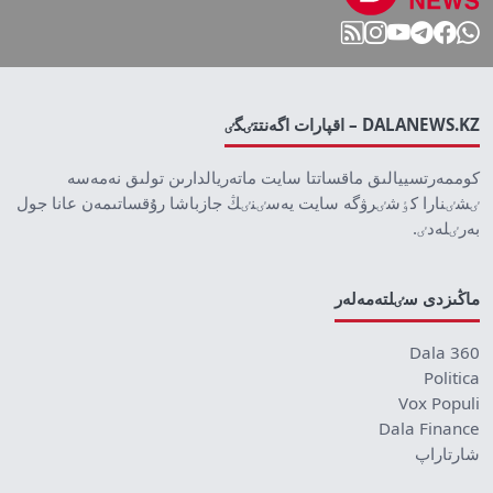
DALANEWS.KZ – اقپارات اگەنتتٸگٸ
كوممەرتسييالىق ماقساتتا سايت ماتەريالدارىن تولىق نەمەسە
ٸشٸنارا كٶشٸرۋگە سايت يەسٸنٸڭ جازباشا رۇقساتىمەن عانا جول
بەرٸلەدٸ.
ماڭىزدى سٸلتەمەلەر
Dala 360
Politica
Vox Populi
Dala Finance
شارتاراپ