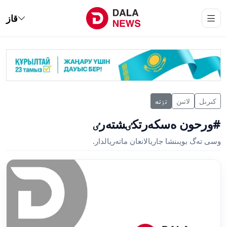
قاز
كىرىل
لاتىن
تٶتە
#ورحون ەسكەرتكٸشتەرٸ
وسى تەگ بويىنشا جاريالانعان ماتەريالدار.