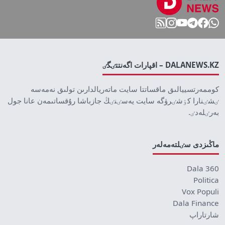
DALANEWS.KZ – اقپارات اگەنتتٸگٸ
كوممەرتسييالىق ماقساتتا سايت ماتەريالدارىن تولىق نەمەسە
ٸشٸنارا كٶشٸرۋگە سايت يەسٸنٸڭ جازباشا رۇقساتىمەن عانا جول
بەرٸلەدٸ.
ماڭىزدى سٸلتەمەلەر
Dala 360
Politica
Vox Populi
Dala Finance
شارتاراپ