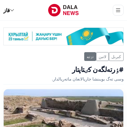
قاز
كىرىل
لاتىن
تٶتە
#ٶرتەلگەن كٸتاپتار
وسى تەگ بويىنشا جاريالانعان ماتەريالدار.