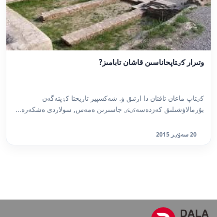
وتىرار كٸتاپحاناسىن قاشان تابامىز?
كٸتاپ ماعان تاقتان دا ارتىق ۋ. شەكسپير تاريحتا كٶپتەگەن
بۇرمالاۋشىلىق كەزدەسەتٸنٸ جاسىرىن ەمەس, سولاردى ەشكەرە...
20 سەۋٸر 2015