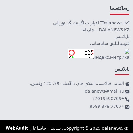
رەداكتسييا
“Dalanews.kz” اقپارات اگەنتتٸگٸ تۋرالى
DALANEWS.KZ – جارناما
بايلانىس
قۇپييالىلىق ساياساتى
بايلانىس
الماتى قالاسى, ابىلاي حان داڭعىلى 79, 125 وفيس.
dalanews@mail.ru
+77019590709
+7707 878 8589
Copyright © 2025 dalanews.kz. سايتتى جاساعان
WebAudit