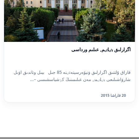
اگرارلىق بٸلٸم, عىلىم ورداسى
قازاق ۇلتتىق اگرارلىق ۋنيۆەرسيتەتٸنە 85 جىل بيىل وتاندىق اۋىل
شارۋاشىلىعى بٸلٸمٸ مەن عىلىمىنىڭ كٶشباسشىسى –...
20 قاراشا 2015