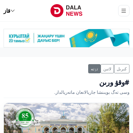
قاز
كىرىل
لاتىن
تٶتە
#وقۋ ورىن
وسى تەگ بويىنشا جاريالانعان ماتەريالدار.