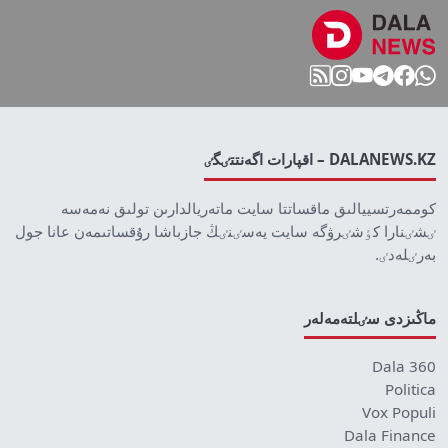
DALANEWS.KZ – اقپارات اگەنتتٸگٸ
كوممەرتسييالىق ماقساتتا سايت ماتەريالدارىن تولىق نەمەسە
ٸشٸنارا كٶشٸرۋگە سايت يەسٸنٸڭ جازباشا رۇقساتىمەن عانا جول
بەرٸلەدٸ.
ماڭىزدى سٸلتەمەلەر
Dala 360
Politica
Vox Populi
Dala Finance