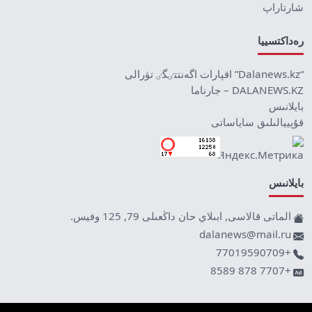
شارتاراپ
رەداكتسييا
“Dalanews.kz” اقپارات اگەنتتٸگٸ تۋرالى
DALANEWS.KZ – جارناما
بايلانىس
قۇپييالىلىق ساياساتى
بايلانىس
الماتى قالاسى, ابىلاي حان داڭعىلى 79, 125 وفيس.
dalanews@mail.ru
+77019590709
+7707 878 8589