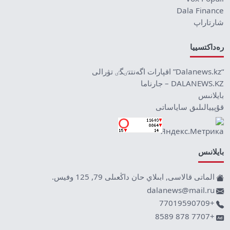
Dala Finance
شارتاراپ
رەداكتسييا
“Dalanews.kz” اقپارات اگەنتتٸگٸ تۋرالى
DALANEWS.KZ – جارناما
بايلانىس
قۇپييالىلىق ساياساتى
بايلانىس
الماتى قالاسى, ابىلاي حان داڭعىلى 79, 125 وفيس.
dalanews@mail.ru
+77019590709
+7707 878 8589