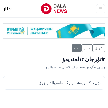
قاز
كىرىل
لاتىن
تٶتە
#نۇرجان تٶلەنديەۆ
وسى تەگ بويىنشا جاريالانعان ماتەريالدار.
بۇل تەگ بويىنشا ازىرگە ماتەريالدار جوق.