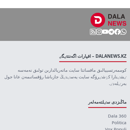
DALANEWS.KZ – اقپارات اگەنتتٸگٸ
كوممەرتسييالىق ماقساتتا سايت ماتەريالدارىن تولىق نەمەسە
ٸشٸنارا كٶشٸرۋگە سايت يەسٸنٸڭ جازباشا رۇقساتىمەن عانا جول
بەرٸلەدٸ.
ماڭىزدى سٸلتەمەلەر
Dala 360
Politica
Vox Populi