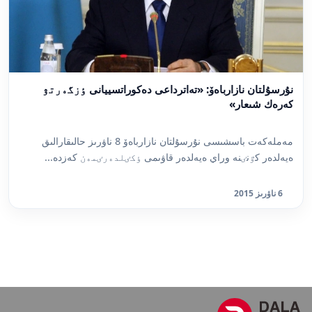
نۇرسۇلتان نازارباەۆ: «تەاترداعى دەكوراتسييانى ٶزگەرتۋ
كەرەك شىعار»
مەملەكەت باسشىسى نۇرسۇلتان نازارباەۆ 8 ناۋرىز حالىقارالىق
ەيەلدەر كٷنٸنە وراي ەيەلدەر قاۋىمى ٶكٸلدەرٸمەن كەزدە...
6 ناۋرىز 2015