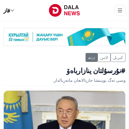
قاز
كىرىل
لاتىن
تٶتە
#نۇرسۇلتان ينازارباەۆ
وسى تەگ بويىنشا جاريالانعان ماتەريالدار.