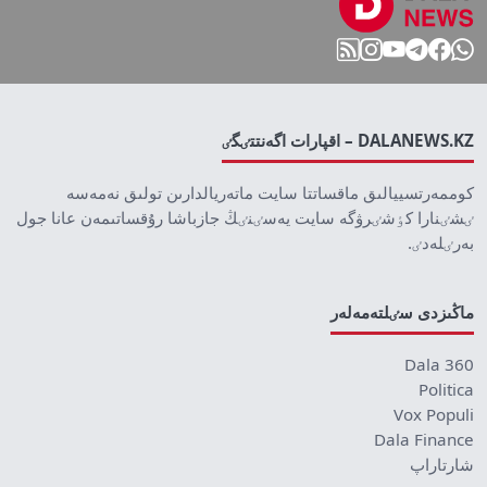
DALANEWS.KZ – اقپارات اگەنتتٸگٸ
كوممەرتسييالىق ماقساتتا سايت ماتەريالدارىن تولىق نەمەسە
ٸشٸنارا كٶشٸرۋگە سايت يەسٸنٸڭ جازباشا رۇقساتىمەن عانا جول
بەرٸلەدٸ.
ماڭىزدى سٸلتەمەلەر
Dala 360
Politica
Vox Populi
Dala Finance
شارتاراپ