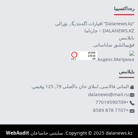
رەداكتسييا
“Dalanews.kz” اقپارات اگەنتتٸگٸ تۋرالى
DALANEWS.KZ – جارناما
بايلانىس
قۇپييالىلىق ساياساتى
بايلانىس
الماتى قالاسى, ابىلاي حان داڭعىلى 79, 125 وفيس.
dalanews@mail.ru
+77019590709
+7707 878 8589
Copyright © 2025 dalanews.kz. سايتتى جاساعان
WebAudit