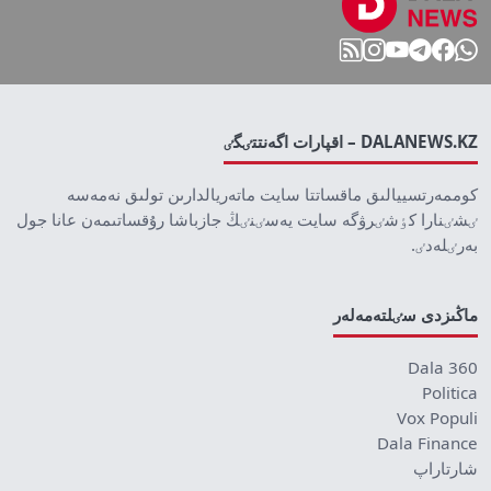
DALANEWS.KZ – اقپارات اگەنتتٸگٸ
كوممەرتسييالىق ماقساتتا سايت ماتەريالدارىن تولىق نەمەسە
ٸشٸنارا كٶشٸرۋگە سايت يەسٸنٸڭ جازباشا رۇقساتىمەن عانا جول
بەرٸلەدٸ.
ماڭىزدى سٸلتەمەلەر
Dala 360
Politica
Vox Populi
Dala Finance
شارتاراپ