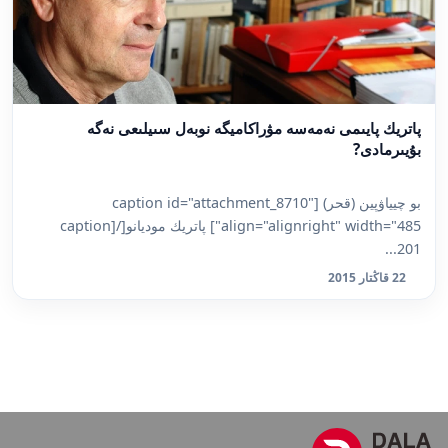
پاتريك پايىمى نەمەسە مۋراكاميگە نوبەل سىيلىعى نەگە
بۇيىرمادى?
بو چيياۋپين (قحر) [caption id="attachment_8710"
align="alignright" width="485"] پاتريك موديانو[/caption]
201...
22 قاڭتار 2015