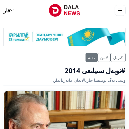
قاز
كىرىل
لاتىن
تٶتە
#نوبەل سىيلىعى 2014
وسى تەگ بويىنشا جاريالانعان ماتەريالدار.