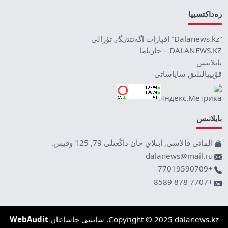
رەداكتسييا
“Dalanews.kz” اقپارات اگەنتتٸگٸ تۋرالى
DALANEWS.KZ – جارناما
بايلانىس
قۇپييالىلىق ساياساتى
بايلانىس
الماتى قالاسى, ابىلاي حان داڭعىلى 79, 125 وفيس.
dalanews@mail.ru
+77019590709
+7707 878 8589
Copyright © 2025 dalanews.kz. سايتتى جاساعان
WebAudit